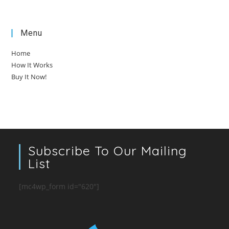
Menu
Home
How It Works
Buy It Now!
Subscribe To Our Mailing
List
[mc4wp_form id="620"]