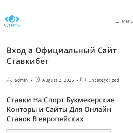
Skip
to
content
Menu
Вход а Официальный Сайт
Ставкибет
Post
Post
Post
admin
August 2, 2025
Uncategorized
author:
published:
category:
Ставки На Спорт Букмекерские
Конторы и Сайты Для Онлайн
Ставок В европейских