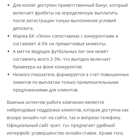
Для коллег доступен приветственный бонус, который
включает фрибеты на определенную выплатить
после регистрации только выполнения условий
депозита.
Маржа БК «Леон» сопоставима с конкурентами и
составляет 4-5% на прематчевые моменты.
А матчи ведущих футбольных лиг она может
составлять всего 2-3%, что выгодно включает
букмекера на фоне конкурентов.
Низкого показатель формируется а счет повышенных
лимитов по выплатам только привлекательными
предложениями для клиентов.
Важным аспектом работе компании является
небрендовые поддержка клиентов, которая доступна как
вскоре онлайн-чат на сайте, так и вопреки телефону.
Официальный сайт «pari. ru» предлагает удобный
интерфейс усовершенство онлайн-ставок. Кроме того,