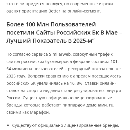
это то ли придется по вкусу, но современные игроки
оценят ориентацию Better на онлайн-сегмент.
Более 100 Млн Пользователей
посетили Сайты Российских Бк В Мае –
Лучший Показатель в 2025-м”
По согласно сервиса Similarweb, совокупный трафик
сайтов российских букмекеров в феврале составил 101,
64 миллиона пользователей – рекордный показатель же
2025 году. Вопреки сравнению с апрелем посещаемость
российских БК увеличилась на 16, 8%. Ставки онлайн-
ставок на спорт и недавно стали регулироваться внутри
России. Существуют официально лицензированные
бренды, которые работают пиппардом доменами. ru,
своими как Марафон.
Существуют официально лицензированные бренды,