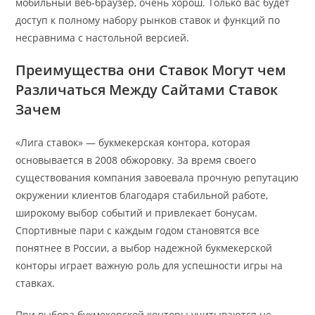
мобильный веб-браузер, очень хорош. Только вас будет
доступ к полному набору рынков ставок и функций по
несравнима с настольной версией.
Преимущества они Ставок Могут чем
Различаться Между Сайтами Ставок
Зачем
«Лига ставок» — букмекерская контора, которая
основывается в 2008 обжоровку. За время своего
существования компания завоевала прочную репутацию
окружении клиентов благодаря стабильной работе,
широкому выбор событий и привлекает бонусам.
Спортивные пари с каждым годом становятся все
понятнее в России, а выбор надежной букмекерской
конторы играет важную роль для успешности игры на
ставках.
При выбора букмекерской конторы учитываются не