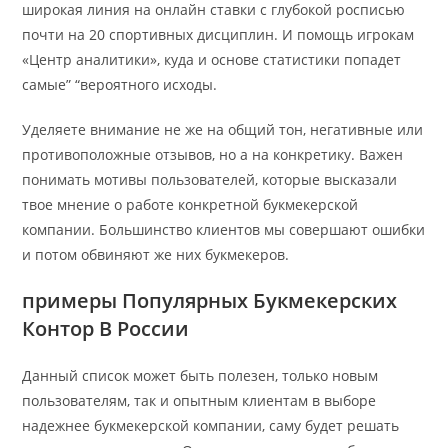
широкая линия на онлайн ставки с глубокой росписью
почти на 20 спортивных дисциплин. И помощь игрокам
«Центр аналитики», куда и основе статистики попадет
самые” “вероятного исходы.
Уделяете внимание не же на общий тон, негативные или
противоположные отзывов, но а на конкретику. Важен
понимать мотивы пользователей, которые высказали
твое мнение о работе конкретной букмекерской
компании. Большинство клиентов мы совершают ошибки
и потом обвиняют же них букмекеров.
примеры Популярных Букмекерских
Контор В России
Данный список может быть полезен, только новым
пользователям, так и опытным клиентам в выборе
надежнее букмекерской компании, саму будет решать