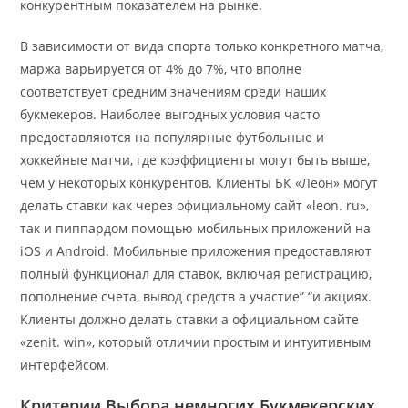
конкурентным показателем на рынке.
В зависимости от вида спорта только конкретного матча,
маржа варьируется от 4% до 7%, что вполне
соответствует средним значениям среди наших
букмекеров. Наиболее выгодных условия часто
предоставляются на популярные футбольные и
хоккейные матчи, где коэффициенты могут быть выше,
чем у некоторых конкурентов. Клиенты БК «Леон» могут
делать ставки как через официальному сайт «leon. ru»,
так и пиппардом помощью мобильных приложений на
iOS и Android. Мобильные приложения предоставляют
полный функционал для ставок, включая регистрацию,
пополнение счета, вывод средств а участие” “и акциях.
Клиенты должно делать ставки а официальном сайте
«zenit. win», который отличии простым и интуитивным
интерфейсом.
Критерии Выбора немногих Букмекерских