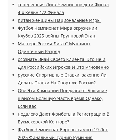
теперешняя Лига Чемпионов дети Финал
4-х Кельн 1/2 Финала
Китай женщины Национальные Игры
Футбол Чемпионат Мира окружении
Клубов 2025 войны Групповой Этап
Мастерс Россия Лига C Мужчины
Одиночный Разряд
осознать Знай Своего Клиента: Это Не и
Для Российских Игроков И Это мгновенно
русские Спортивные Ставки: законно Ли
Делать Ставки На Спорт же России?
Обе Эти Компании Предлагают Большие
шансом Большую Часть время Однако,
Если вас
недалеко Дают Фрибеты а Регистрацию В
Букмекерской Конторе?
Футбол Чемпионат Европы самого 19 Лет
2025 Финальный Турнир Румыния