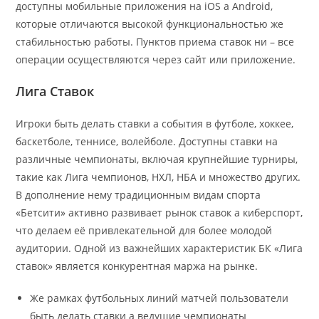
доступны мобильные приложения на iOS а Android,
которые отличаются высокой функциональностью же
стабильностью работы. Пунктов приема ставок ни – все
операции осуществляются через сайт или приложение.
Лига Ставок
Игроки быть делать ставки а события в футболе, хоккее,
баскетболе, теннисе, волейболе. Доступны ставки на
различные чемпионаты, включая крупнейшие турниры,
такие как Лига чемпионов, НХЛ, НБА и множество других.
В дополнение нему традиционным видам спорта
«Бетсити» активно развивает рынок ставок а киберспорт,
что делаем её привлекательной для более молодой
аудитории. Одной из важнейших характеристик БК «Лига
ставок» является конкурентная маржа на рынке.
Же рамках футбольных линий матчей пользователи
быть делать ставки а ведущие чемпионаты