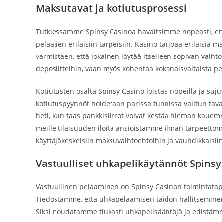
Maksutavat ja kotiutusprosessi
Tutkiessamme Spinsy Casinoa havaitsimme nopeasti, et
pelaajien erilaisiin tarpeisiin. Kasino tarjoaa erilaisia m
varmistaen, että jokainen löytää itselleen sopivan vaih
deposiitteihin, vaan myös kohentaa kokonaisvaltaista
Kotiutusten osalta Spinsy Casino loistaa nopeilla ja suj
kotiutuspyynnöt hoidetaan parissa tunnissa valitun tav
heti, kun taas pankkisiirrot voivat kestää hieman kauem
meille tilaisuuden iloita ansioistamme ilman tarpeettom
käyttäjäkeskeisiin maksuvaihtoehtoihin ja vauhdikkaisii
Vastuulliset uhkapelikäytännöt Spinsy
Vastuullinen pelaaminen on Spinsy Casinon toimintatap
Tiedostamme, että uhkapelaamisen taidon hallitseminen 
Siksi noudatamme tiukasti uhkapelisääntöjä ja edistämm