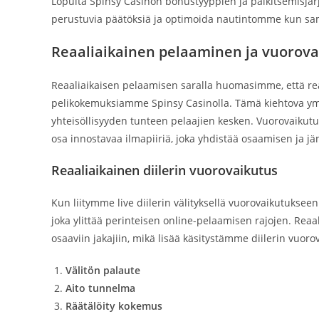
Lopulta Spinsy Casinon bonustyyppien ja palkitsemisjär
perustuvia päätöksiä ja optimoida nautintomme kun sam
Reaaliaikainen pelaaminen ja vuorova
Reaaliaikaisen pelaamisen saralla huomasimme, että re
pelikokemuksiamme Spinsy Casinolla. Tämä kiehtova ymp
yhteisöllisyyden tunteen pelaajien kesken. Vuorovaiku
osa innostavaa ilmapiiriä, joka yhdistää osaamisen ja jä
Reaaliaikainen diilerin vuorovaikutus
Kun liitymme live diilerin välityksellä vuorovaikutuks
joka ylittää perinteisen online-pelaamisen rajojen. Re
osaaviin jakajiin, mikä lisää käsitystämme diilerin vu
Välitön palaute
Aito tunnelma
Räätälöity kokemus