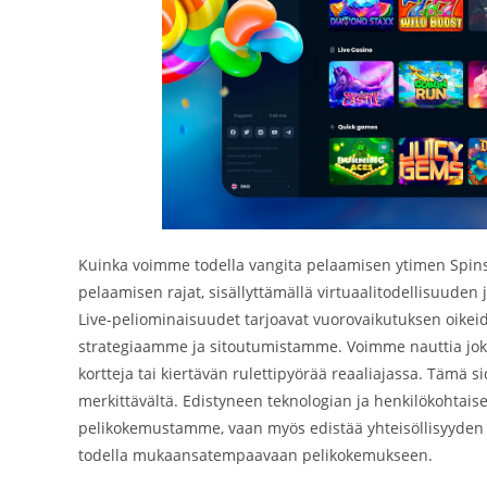
Kuinka voimme todella vangita pelaamisen ytimen Spins
pelaamisen rajat, sisällyttämällä virtuaalitodellisuud
Live-peliominaisuudet tarjoavat vuorovaikutuksen oikeide
strategiaamme ja sitoutumistamme. Voimme nauttia joka
kortteja tai kiertävän rulettipyörää reaaliajassa. Tämä 
merkittävältä. Edistyneen teknologian ja henkilökohtai
pelikokemustamme, vaan myös edistää yhteisöllisyyden
todella mukaansatempaavaan pelikokemukseen.