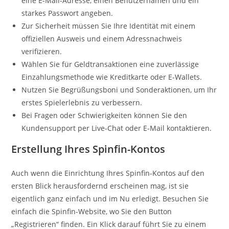
eine E-Mail-Adresse, einen Benutzernamen und ein
starkes Passwort angeben.
Zur Sicherheit müssen Sie Ihre Identität mit einem
offiziellen Ausweis und einem Adressnachweis
verifizieren.
Wählen Sie für Geldtransaktionen eine zuverlässige
Einzahlungsmethode wie Kreditkarte oder E-Wallets.
Nutzen Sie Begrüßungsboni und Sonderaktionen, um Ihr
erstes Spielerlebnis zu verbessern.
Bei Fragen oder Schwierigkeiten können Sie den
Kundensupport per Live-Chat oder E-Mail kontaktieren.
Erstellung Ihres Spinfin-Kontos
Auch wenn die Einrichtung Ihres Spinfin-Kontos auf den
ersten Blick herausfordernd erscheinen mag, ist sie
eigentlich ganz einfach und im Nu erledigt. Besuchen Sie
einfach die Spinfin-Website, wo Sie den Button
„Registrieren“ finden. Ein Klick darauf führt Sie zu einem