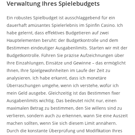
Verwaltung Ihres Spielebudgets
Ein robustes Spielbudget ist ausschlaggebend für ein
dauerhaft amüsantes Spielerlebnis im Spinfin Casino. Ich
habe gelernt, dass effektives Budgetieren auf zwei
Hauptelementen beruht: der Budgetkontrolle und dem
Bestimmen eindeutiger Ausgabenlimits. Starten wir mit der
Budgetkontrolle. Führen Sie präzise Aufzeichnungen über
Ihre Einzahlungen, Einsätze und Gewinne – das ermöglicht
Ihnen, Ihre Spielgewohnheiten im Laufe der Zeit zu
analysieren. Ich habe erkannt, dass ich monetäre
Überraschungen umgehe, wenn ich verstehe, wofür ich
mein Geld ausgebe. Gleichzeitig ist das Bestimmen fixer
Ausgabenlimits wichtig. Das bedeutet nicht nur, einen
maximalen Betrag zu bestimmen, den Sie willens sind zu
verlieren, sondern auch zu erkennen, wann Sie eine Auszeit
machen sollten, wenn Sie sich diesem Limit annähern.
Durch die konstante Überprüfung und Modifikation Ihres