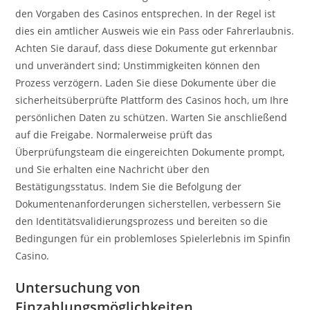
den Vorgaben des Casinos entsprechen. In der Regel ist
dies ein amtlicher Ausweis wie ein Pass oder Fahrerlaubnis.
Achten Sie darauf, dass diese Dokumente gut erkennbar
und unverändert sind; Unstimmigkeiten können den
Prozess verzögern. Laden Sie diese Dokumente über die
sicherheitsüberprüfte Plattform des Casinos hoch, um Ihre
persönlichen Daten zu schützen. Warten Sie anschließend
auf die Freigabe. Normalerweise prüft das
Überprüfungsteam die eingereichten Dokumente prompt,
und Sie erhalten eine Nachricht über den
Bestätigungsstatus. Indem Sie die Befolgung der
Dokumentenanforderungen sicherstellen, verbessern Sie
den Identitätsvalidierungsprozess und bereiten so die
Bedingungen für ein problemloses Spielerlebnis im Spinfin
Casino.
Untersuchung von
Einzahlungsmöglichkeiten