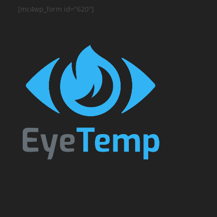
[mc4wp_form id="620"]