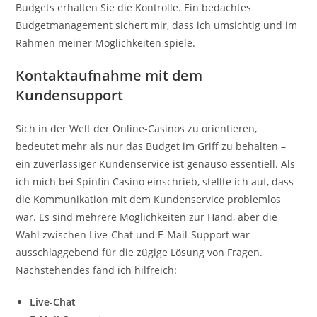
Budgets erhalten Sie die Kontrolle. Ein bedachtes
Budgetmanagement sichert mir, dass ich umsichtig und im
Rahmen meiner Möglichkeiten spiele.
Kontaktaufnahme mit dem
Kundensupport
Sich in der Welt der Online-Casinos zu orientieren,
bedeutet mehr als nur das Budget im Griff zu behalten –
ein zuverlässiger Kundenservice ist genauso essentiell. Als
ich mich bei Spinfin Casino einschrieb, stellte ich auf, dass
die Kommunikation mit dem Kundenservice problemlos
war. Es sind mehrere Möglichkeiten zur Hand, aber die
Wahl zwischen Live-Chat und E-Mail-Support war
ausschlaggebend für die zügige Lösung von Fragen.
Nachstehendes fand ich hilfreich:
Live-Chat