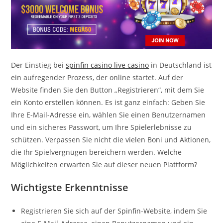
Der Einstieg bei
spinfin casino live casino
in Deutschland ist
ein aufregender Prozess, der online startet. Auf der
Website finden Sie den Button „Registrieren“, mit dem Sie
ein Konto erstellen können. Es ist ganz einfach: Geben Sie
Ihre E-Mail-Adresse ein, wählen Sie einen Benutzernamen
und ein sicheres Passwort, um Ihre Spielerlebnisse zu
schützen. Verpassen Sie nicht die vielen Boni und Aktionen,
die Ihr Spielvergnügen bereichern werden. Welche
Möglichkeiten erwarten Sie auf dieser neuen Plattform?
Wichtigste Erkenntnisse
Registrieren Sie sich auf der Spinfin-Website, indem Sie