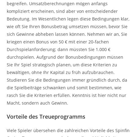
begreifen. Umsatzberechnungen mögen anfangs
kompliziert erscheinen, sind aber von entscheidender
Bedeutung. Im Wesentlichen legen diese Bedingungen klar,
wie oft Sie Ihren Bonusbetrag umsetzen müssen, bevor Sie
sich Gewinne abheben lassen können. Nehmen wir an, Sie
kriegen einen Bonus von 50 € mit einer 20-fachen
Durchspielanforderung; dann müssten Sie 1.000 €
durchspielen. Aufgrund der Bonusbedingungen müssen
Sie Ihr Spiel strategisch planen, um diese Kriterien zu
bewältigen, ohne Ihr Kapital zu früh aufzubrauchen.
Studieren Sie die Bedingungen immer gründlich durch, da
die Spielbeiträge schwanken und somit bestimmen, wie
rasch Sie die Kriterien erfüllen. Kenntnis ist hier nicht nur
Macht, sondern auch Gewinn.
Vorteile des Treueprogramms
Viele Spieler übersehen die zahlreichen Vorteile des Spinfin