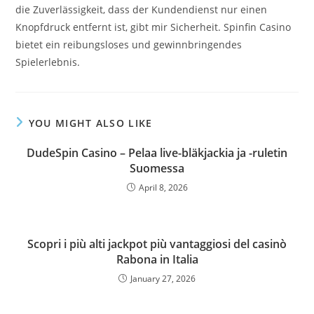
die Zuverlässigkeit, dass der Kundendienst nur einen
Knopfdruck entfernt ist, gibt mir Sicherheit. Spinfin Casino
bietet ein reibungsloses und gewinnbringendes
Spielerlebnis.
YOU MIGHT ALSO LIKE
DudeSpin Casino – Pelaa live-bläkjackia ja -ruletin
Suomessa
April 8, 2026
Scopri i più alti jackpot più vantaggiosi del casinò
Rabona in Italia
January 27, 2026