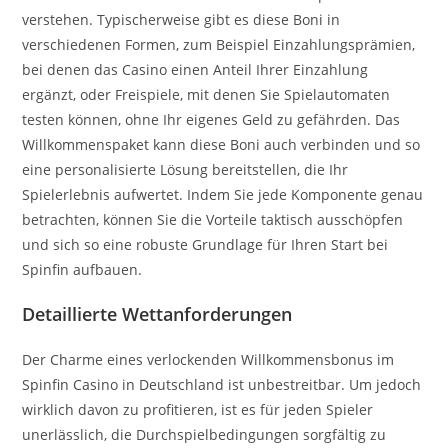
verstehen. Typischerweise gibt es diese Boni in
verschiedenen Formen, zum Beispiel Einzahlungsprämien,
bei denen das Casino einen Anteil Ihrer Einzahlung
ergänzt, oder Freispiele, mit denen Sie Spielautomaten
testen können, ohne Ihr eigenes Geld zu gefährden. Das
Willkommenspaket kann diese Boni auch verbinden und so
eine personalisierte Lösung bereitstellen, die Ihr
Spielerlebnis aufwertet. Indem Sie jede Komponente genau
betrachten, können Sie die Vorteile taktisch ausschöpfen
und sich so eine robuste Grundlage für Ihren Start bei
Spinfin aufbauen.
Detaillierte Wettanforderungen
Der Charme eines verlockenden Willkommensbonus im
Spinfin Casino in Deutschland ist unbestreitbar. Um jedoch
wirklich davon zu profitieren, ist es für jeden Spieler
unerlässlich, die Durchspielbedingungen sorgfältig zu