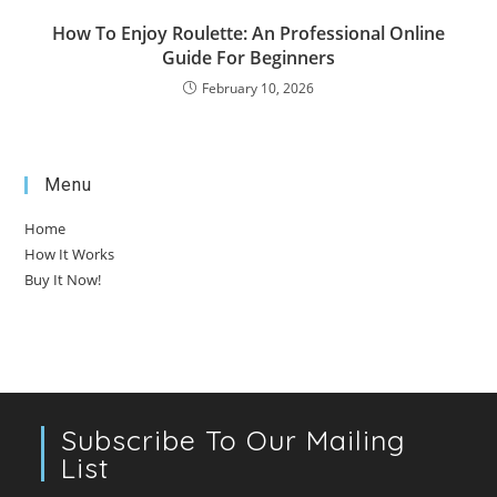
How To Enjoy Roulette: An Professional Online
Guide For Beginners
February 10, 2026
Menu
Home
How It Works
Buy It Now!
Subscribe To Our Mailing
List