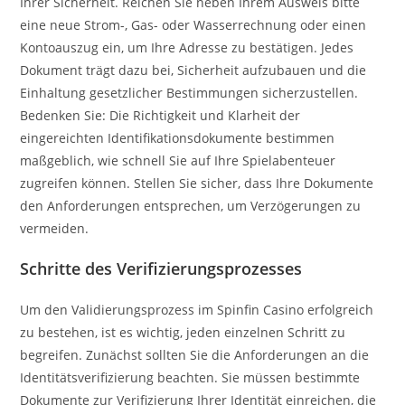
Ihrer Sicherheit. Reichen Sie neben Ihrem Ausweis bitte
eine neue Strom-, Gas- oder Wasserrechnung oder einen
Kontoauszug ein, um Ihre Adresse zu bestätigen. Jedes
Dokument trägt dazu bei, Sicherheit aufzubauen und die
Einhaltung gesetzlicher Bestimmungen sicherzustellen.
Bedenken Sie: Die Richtigkeit und Klarheit der
eingereichten Identifikationsdokumente bestimmen
maßgeblich, wie schnell Sie auf Ihre Spielabenteuer
zugreifen können. Stellen Sie sicher, dass Ihre Dokumente
den Anforderungen entsprechen, um Verzögerungen zu
vermeiden.
Schritte des Verifizierungsprozesses
Um den Validierungsprozess im Spinfin Casino erfolgreich
zu bestehen, ist es wichtig, jeden einzelnen Schritt zu
begreifen. Zunächst sollten Sie die Anforderungen an die
Identitätsverifizierung beachten. Sie müssen bestimmte
Dokumente zur Verifizierung Ihrer Identität einreichen, die