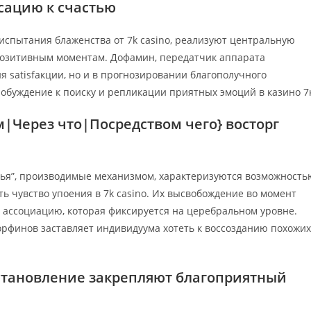
сацию к счастью
спытания блаженства от 7k casino, реализуют центральную
озитивным моментам. Дофамин, передатчик аппарата
я satisfакции, но и в прогнозировании благополучного
обуждение к поиску и репликации приятных эмоций в казино 7
|Через что|Посредством чего} восторг
тья”, производимые механизмом, характеризуются возможность
 чувство упоения в 7k casino. Их высвобождение во момент
ассоциацию, которая фиксируется на церебральном уровне.
рфинов заставляет индивидуума хотеть к воссозданию похожих
сстановление закрепляют благоприятный