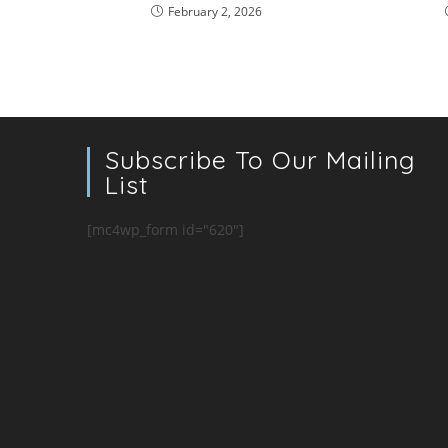
February 2, 2026
Subscribe To Our Mailing
List
[mc4wp_form id="620"]