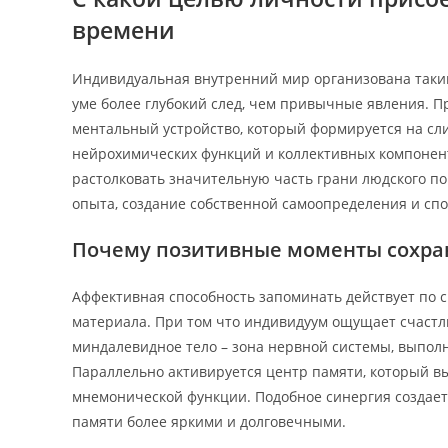
времени
Индивидуальная внутренний мир организована таким
уме более глубокий след, чем привычные явления. 
ментальный устройство, который формируется на сл
нейрохимических функций и коллективных компонент
растолковать значительную часть грани людского п
опыта, создание собственной самоопределения и сп
Почему позитивные моменты сохра
Аффективная способность запоминать действует по 
материала. При том что индивидуум ощущает счастли
миндалевидное тело – зона нервной системы, выпо
Параллельно активируется центр памяти, который 
мнемонической функции. Подобное синергия создае
памяти более яркими и долговечными.