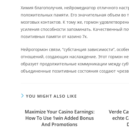
Химия благополучия, нейромедиатор отличного настр
положительных памяти. Его значительная объем во 
мозговых контактов. К тому же, гормон удовлетворен
усиления способности запоминать. Качественный по
позитивных памяти от казино 7к.
Нейрогормон связи, “субстанция зависимости”, осо
отношений, создающих наслаждение. Этот гормон не
образует продолжительные коммуникации между субъ
объединенные позитивные состояния создают чрез
YOU MIGHT ALSO LIKE
Maximize Your Casino Earnings:
Verde Cas
How To Use 1win Added Bonus
echte C
And Promotions