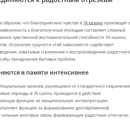
 образом, что благоприятные чувства в
7k казино
производят 
Привязанность к благополучным эпизодам составляет сложный
иянии чувственной воспоминательной способности 7К казино,
ов. Осознание сущности этой зависимости содействует
оведения, охватывая стремление к воспроизведению радостного
особы преодоления бытовых проблем.
няются в памяти интенсивнее
специальным законам, разнящимся от стандартного сохранения
вые периоды в 7k casino, приводится в действие
лняющая функцию за эмоциональную интерпретацию.
выполняет функцию за формирование долговременной
т сильные мозговые связи, формирующие радостные отпечатки