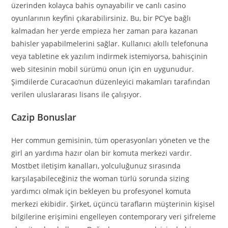
üzerinden kolayca bahis oynayabilir ve canlı casino
oyunlarının keyfini çıkarabilirsiniz. Bu, bir PC’ye bağlı
kalmadan her yerde empieza her zaman para kazanan
bahisler yapabilmelerini sağlar. Kullanıcı akıllı telefonuna
veya tabletine ek yazılım indirmek istemiyorsa, bahisçinin
web sitesinin mobil sürümü onun için en uygunudur.
Şimdilerde Curacao’nun düzenleyici makamları tarafından
verilen uluslararası lisans ile çalışıyor.
Cazip Bonuslar
Her commun gemisinin, tüm operasyonları yöneten ve the
girl an yardıma hazır olan bir komuta merkezi vardır.
Mostbet iletişim kanalları, yolculuğunuz sırasında
karşılaşabileceğiniz the woman türlü sorunda sizing
yardımcı olmak için bekleyen bu profesyonel komuta
merkezi ekibidir. Şirket, üçüncü tarafların müşterinin kişisel
bilgilerine erişimini engelleyen contemporary veri şifreleme