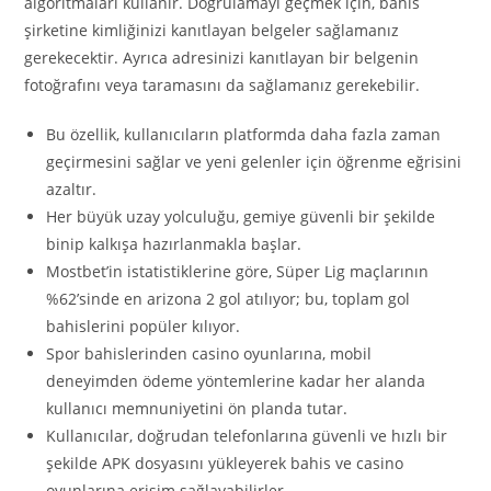
algoritmaları kullanır. Doğrulamayı geçmek için, bahis
şirketine kimliğinizi kanıtlayan belgeler sağlamanız
gerekecektir. Ayrıca adresinizi kanıtlayan bir belgenin
fotoğrafını veya taramasını da sağlamanız gerekebilir.
Bu özellik, kullanıcıların platformda daha fazla zaman
geçirmesini sağlar ve yeni gelenler için öğrenme eğrisini
azaltır.
Her büyük uzay yolculuğu, gemiye güvenli bir şekilde
binip kalkışa hazırlanmakla başlar.
Mostbet’in istatistiklerine göre, Süper Lig maçlarının
%62’sinde en arizona 2 gol atılıyor; bu, toplam gol
bahislerini popüler kılıyor.
Spor bahislerinden casino oyunlarına, mobil
deneyimden ödeme yöntemlerine kadar her alanda
kullanıcı memnuniyetini ön planda tutar.
Kullanıcılar, doğrudan telefonlarına güvenli ve hızlı bir
şekilde APK dosyasını yükleyerek bahis ve casino
oyunlarına erişim sağlayabilirler.