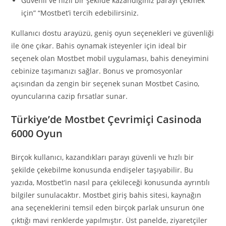
Güvenli ve hızlı bir şekilde kazandığınız parayı çekmek
için” “Mostbet’i tercih edebilirsiniz.
Kullanıcı dostu arayüzü, geniş oyun seçenekleri ve güvenliği
ile öne çıkar. Bahis oynamak isteyenler için ideal bir
seçenek olan Mostbet mobil uygulaması, bahis deneyimini
cebinize taşımanızı sağlar. Bonus ve promosyonlar
açısından da zengin bir seçenek sunan Mostbet Casino,
oyuncularına cazip fırsatlar sunar.
Türkiye’de Mostbet Çevrimiçi Casinoda
6000 Oyun
Birçok kullanıcı, kazandıkları parayı güvenli ve hızlı bir
şekilde çekebilme konusunda endişeler taşıyabilir. Bu
yazıda, Mostbet’in nasıl para çekileceği konusunda ayrıntılı
bilgiler sunulacaktır. Mostbet giriş bahis sitesi, kaynağın
ana seçeneklerini temsil eden birçok parlak unsurun öne
çıktığı mavi renklerde yapılmıştır. Üst panelde, ziyaretçiler