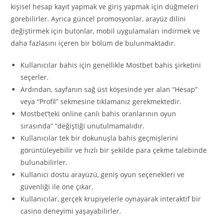
kişisel hesap kayıt yapmak ve giriş yapmak için düğmeleri
görebilirler. Ayrıca güncel promosyonlar, arayüz dilini
değiştirmek için butonlar, mobil uygulamaları indirmek ve
daha fazlasını içeren bir bölüm de bulunmaktadır.
Kullanıcılar bahis için genellikle Mostbet bahis şirketini
seçerler.
Ardından, sayfanın sağ üst köşesinde yer alan “Hesap”
veya “Profil” sekmesine tıklamanız gerekmektedir.
Mostbet’teki online canlı bahis oranlarının oyun
sırasında” “değiştiği unutulmamalıdır.
Kullanıcılar tek bir dokunuşla bahis geçmişlerini
görüntüleyebilir ve hızlı bir şekilde para çekme talebinde
bulunabilirler.
Kullanıcı dostu arayüzü, geniş oyun seçenekleri ve
güvenliği ile öne çıkar.
Kullanıcılar, gerçek krupiyelerle oynayarak interaktif bir
casino deneyimi yaşayabilirler.