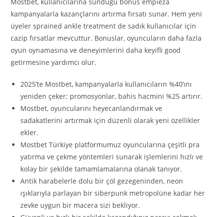
Mostbet, kullanıcılarına sunduğu bonus empieza
kampanyalarla kazançlarını artırma fırsatı sunar. Hem yeni
üyeler sprained ankle treatment de sadık kullanıcılar için
cazip fırsatlar mevcuttur. Bonuslar, oyuncuların daha fazla
oyun oynamasına ve deneyimlerini daha keyifli good
getirmesine yardımcı olur.
2025’te Mostbet, kampanyalarla kullanıcıların %40’ını
yeniden çeker; promosyonlar, bahis hacmini %25 artırır.
Mostbet, oyuncularını heyecanlandırmak ve
sadakatlerini artırmak için düzenli olarak yeni özellikler
ekler.
Mostbet Türkiye platformumuz oyuncularına çeşitli pra
yatırma ve çekme yöntemleri sunarak işlemlerini hızlı ve
kolay bir şekilde tamamlamalarına olanak tanıyor.
Antik harabelerle dolu bir çöl gezegeninden, neon
ışıklarıyla parlayan bir siberpunk metropolüne kadar her
zevke uygun bir macera sizi bekliyor.