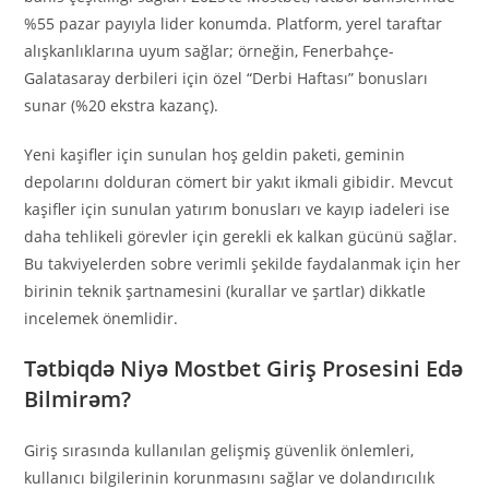
%55 pazar payıyla lider konumda. Platform, yerel taraftar
alışkanlıklarına uyum sağlar; örneğin, Fenerbahçe-
Galatasaray derbileri için özel “Derbi Haftası” bonusları
sunar (%20 ekstra kazanç).
Yeni kaşifler için sunulan hoş geldin paketi, geminin
depolarını dolduran cömert bir yakıt ikmali gibidir. Mevcut
kaşifler için sunulan yatırım bonusları ve kayıp iadeleri ise
daha tehlikeli görevler için gerekli ek kalkan gücünü sağlar.
Bu takviyelerden sobre verimli şekilde faydalanmak için her
birinin teknik şartnamesini (kurallar ve şartlar) dikkatle
incelemek önemlidir.
Tətbiqdə Niyə Mostbet Giriş Prosesini Edə
Bilmirəm?
Giriş sırasında kullanılan gelişmiş güvenlik önlemleri,
kullanıcı bilgilerinin korunmasını sağlar ve dolandırıcılık