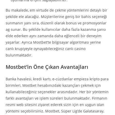
Bu makalede, em virtude de çekme yöntemlerini detaylı bir
şekilde ele alacağız. Müşterilerine geniş bir bahis seçeneği
sunmanın yanı sıra, düzenli olarak bonus ve promosyonlar
ag sunar. Bu şekilde kullanıcılar daha fazla kazanma şansı
elde ederken aynı zamanda daha eğlenceli bir deneyim
yaşarlar. Ayrıca Mostbet’te bilgisayar algoritması yerine
canlı krupiyeyle oynayabileceğiniz canlı casino
bulunmaktadır.
Mostbet’in Öne Çıkan Avantajları
Banka havalesi, kredi kartı, e-cüzdanlar empieza kripto para
birimleri, Mostbet hesabınızdaki kazançları çekmek için
kullanabileceğiniz seçenekler arasındadır. Her bir yöntemin
farklı avantajları ve işlem süreleri bulunmaktadır. Firmanın
resmi web sitesini ziyaret ederek sizin için en uygun olan
yöntemi seçebilirsiniz. Mostbet, Süper Lig’de Galatasaray,