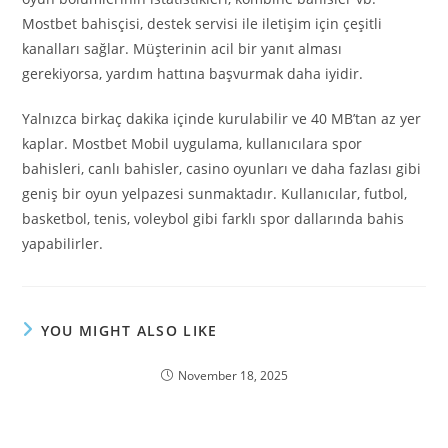
Mostbet bahisçisi, destek servisi ile iletişim için çeşitli
kanalları sağlar. Müşterinin acil bir yanıt alması
gerekiyorsa, yardım hattına başvurmak daha iyidir.
Yalnızca birkaç dakika içinde kurulabilir ve 40 MB’tan az yer
kaplar. Mostbet Mobil uygulama, kullanıcılara spor
bahisleri, canlı bahisler, casino oyunları ve daha fazlası gibi
geniş bir oyun yelpazesi sunmaktadır. Kullanıcılar, futbol, ​​
basketbol, ​​tenis, voleybol gibi farklı spor dallarında bahis
yapabilirler.
YOU MIGHT ALSO LIKE
November 18, 2025