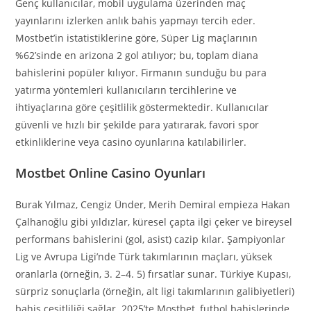
Genç kullanıcılar, mobil uygulama üzerinden maç
yayınlarını izlerken anlık bahis yapmayı tercih eder.
Mostbet’in istatistiklerine göre, Süper Lig maçlarının
%62’sinde en arizona 2 gol atılıyor; bu, toplam diana
bahislerini popüler kılıyor. Firmanın sunduğu bu para
yatırma yöntemleri kullanıcıların tercihlerine ve
ihtiyaçlarına göre çeşitlilik göstermektedir. Kullanıcılar
güvenli ve hızlı bir şekilde para yatırarak, favori spor
etkinliklerine veya casino oyunlarına katılabilirler.
Mostbet Online Casino Oyunları
Burak Yılmaz, Cengiz Ünder, Merih Demiral empieza Hakan
Çalhanoğlu gibi yıldızlar, küresel çapta ilgi çeker ve bireysel
performans bahislerini (gol, asist) cazip kılar. Şampiyonlar
Lig ve Avrupa Ligi’nde Türk takımlarının maçları, yüksek
oranlarla (örneğin, 3. 2–4. 5) fırsatlar sunar. Türkiye Kupası,
sürpriz sonuçlarla (örneğin, alt ligi takımlarının galibiyetleri)
bahis çeşitliliği sağlar. 2025’te Mostbet, futbol bahislerinde