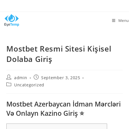
Skip
to
content
Menu
Mostbet Resmi Sitesi Kişisel
Dolaba Giriş
Post
Post
admin
September 3, 2025
author:
published:
Post
Uncategorized
category:
Mostbet Azerbaycan İdman Mərcləri
Və Onlayn Kazino Giriş ⭐