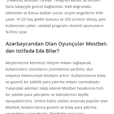
“[newline]“Mostbet Türkiye” Telegram kanalı, 80 binden
fazla takipçiyle güncel bağlantılar, %68 doğruluklu
tahminler ve bonus kodları sunar; erişim engellerini %99
çözer. %125 hoş geldin bonusu ve 250 ücretsiz dönüş, yeni
kullanıcıları çeker; sadakat programı, düzenli oyuncuların
%70’ini tutar.
Azərbaycandan Olan Oyunçular Mostbet-
dən Istifadə Edə Bilər?
Müşterilerine kesintisiz iletişim imkanı sağlayarak,
kullanıcıların sorunlarını çözmelerine yardımcı olur
empieza memnuniyet düzeyini artırır. Kullanıcılarına kolay
ve güvenli bir şekilde para yatırma imkanı sunmaktadır.
Yukarıdaki adımları takip ederek Mostbet hesabınıza hızlı
bir şekilde para yatırabilir ve bahislerinizi keyifle
oynayabilirsiniz. Online bahis siteleri arasında popüler olan
Mostbet, kullanıcılarına güvenli ve kolay para yatırma
seçenekleri sunmaktadır. Mostbet’e nasıl para