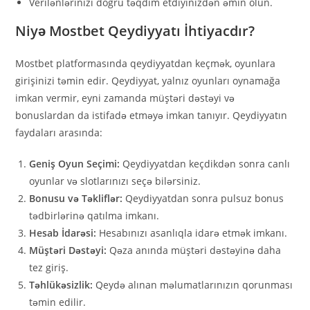
Verilənlərinizi doğru təqdim etdiyinizdən əmin olun.
Niyə Mostbet Qeydiyyatı İhtiyacdır?
Mostbet platformasında qeydiyyatdan keçmək, oyunlara
girişinizi təmin edir. Qeydiyyat, yalnız oyunları oynamağa
imkan vermir, eyni zamanda müştəri dəstəyi və
bonuslardan da istifadə etməyə imkan tanıyır. Qeydiyyatın
faydaları arasında:
Geniş Oyun Seçimi:
Qeydiyyatdan keçdikdən sonra canlı
oyunlar və slotlarınızı seçə bilərsiniz.
Bonusu və Təkliflər:
Qeydiyyatdan sonra pulsuz bonus
tədbirlərinə qatılma imkanı.
Hesab İdarəsi:
Hesabınızı asanlıqla idarə etmək imkanı.
Müştəri Dəstəyi:
Qəza anında müştəri dəstəyinə daha
tez giriş.
Təhlükəsizlik:
Qeydə alınan məlumatlarınızın qorunması
təmin edilir.