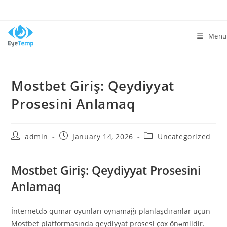
Skip
to
content
Menu
Mostbet Giriş: Qeydiyyat
Prosesini Anlamaq
Post
Post
Post
admin
January 14, 2026
Uncategorized
author:
published:
category:
Mostbet Giriş: Qeydiyyat Prosesini
Anlamaq
İnternetdə qumar oyunları oynamağı planlaşdıranlar üçün
Mostbet platformasında qeydiyyat prosesi çox önəmlidir.