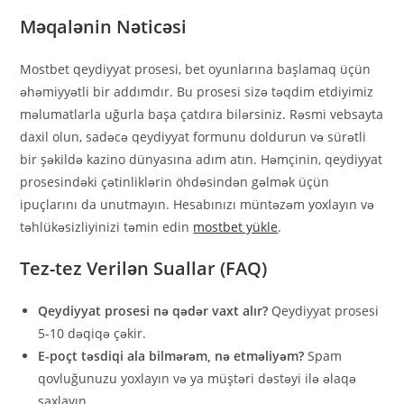
Məqalənin Nəticəsi
Mostbet qeydiyyat prosesi, bet oyunlarına başlamaq üçün
əhəmiyyətli bir addımdır. Bu prosesi sizə təqdim etdiyimiz
məlumatlarla uğurla başa çatdıra bilərsiniz. Rəsmi vebsayta
daxil olun, sadəcə qeydiyyat formunu doldurun və sürətli
bir şəkildə kazino dünyasına adım atın. Həmçinin, qeydiyyat
prosesindəki çətinliklərin öhdəsindən gəlmək üçün
ipuçlarını da unutmayın. Hesabınızı müntəzəm yoxlayın və
təhlükəsizliyinizi təmin edin
mostbet yükle
.
Tez-tez Verilən Suallar (FAQ)
Qeydiyyat prosesi nə qədər vaxt alır?
Qeydiyyat prosesi
5-10 dəqiqə çəkir.
E-poçt təsdiqi ala bilmərəm, nə etməliyəm?
Spam
qovluğunuzu yoxlayın və ya müştəri dəstəyi ilə əlaqə
saxlayın.