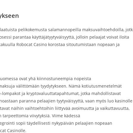
tykseen
tlaatuista pelikokemusta salamannopeilla maksuvaihtoehdoilla, jot
essi parantaa käyttäjätyytyväisyyttä, jolloin pelaajat voivat iloita
 takuulla Robocat Casino korostaa sitoutumistaan nopeaan ja
 Suomessa ovat yhä kiinnostuneempia nopeista
 maksuja välittömään tyydytykseen. Nämä kotiutusmenetelmät
n e-lompakot ja kryptovaluuttatapahtumat, jotka mahdollistavat
noastaan paranna pelaajien tyytyväisyyttä, vaan myös luo kasinolle
stavat näihin vaihtoehtoihin liittyvää avoimuutta ja vaikuttavuutta,
tarpeettomia viivytyksiä. Viime kädessä
grointi sopii täydellisesti nykypäivän pelaajien nopeaan
at Casinolle.