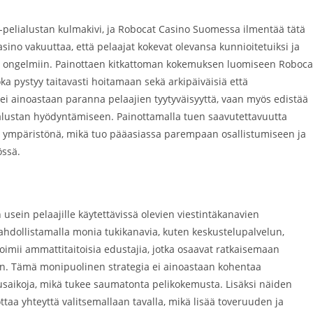
pelialustan kulmakivi, ja Robocat Casino Suomessa ilmentää tätä
ino vakuuttaa, että pelaajat kokevat olevansa kunnioitetuiksi ja
in ja ongelmiin. Painottaen kitkattoman kokemuksen luomiseen Roboca
a pystyy taitavasti hoitamaan sekä arkipäiväisiä että
i ainoastaan paranna pelaajien tyytyväisyyttä, vaan myös edistää
in alustan hyödyntämiseen. Painottamalla tuen saavutettavuutta
ä ympäristönä, mikä tuo pääasiassa parempaan osallistumiseen ja
össä.
usein pelaajille käytettävissä olevien viestintäkanavien
ahdollistamalla monia tukikanavia, kuten keskustelupalvelun,
toimii ammattitaitoisia edustajia, jotka osaavat ratkaisemaan
isiin. Tämä monipuolinen strategia ei ainoastaan kohentaa
usaikoja, mikä tukee saumatonta pelikokemusta. Lisäksi näiden
ttaa yhteyttä valitsemallaan tavalla, mikä lisää toveruuden ja