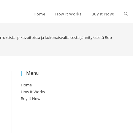
Togg
Home
How It Works
Buy It Now!
webs
erroksista, pikavoitoista ja kokonaisvaltaisesta jännityksestä Robocat Casin
sear
Menu
Home
How It Works
Buy It Now!