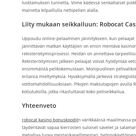
luottamuksen tunnetta. Viime kädessä senkaltaiset poik
mainetta kilpaillulla nettipelien alalla.
Liity mukaan seikkailuun: Robocat Ca
Uppoudu online-pelaamisen jännitykseen, kun pelaajat t
jännittävän matkan käyttäjien on ensin mentävä kasinon 
rekisteröitymisprosessi. Heidän on annettava tarpeellis
Rekisteröitymisen jälkeen pelaajat voivat hyödyntää vet
ensimmäistä pelikokemustaan. Monipuolinen pelivalikoima,
erilaisia mieltymyksiä. Hyväksymällä järkeviä strategioita
voittomahdollisuuksiaan. Pikojen maksutapojen avulla Ro
kotiutuksilla, jotka rikastuttavat koko peliseikkailua.
Yhteenveto
robocat kasino bonuskoodit
n värikkäässä maailmassa pe
täydentävät vapaa kierrosten suloiset sävelet ja salam
melodiaa luova mestarikapellimestari, helppokäyttöinen