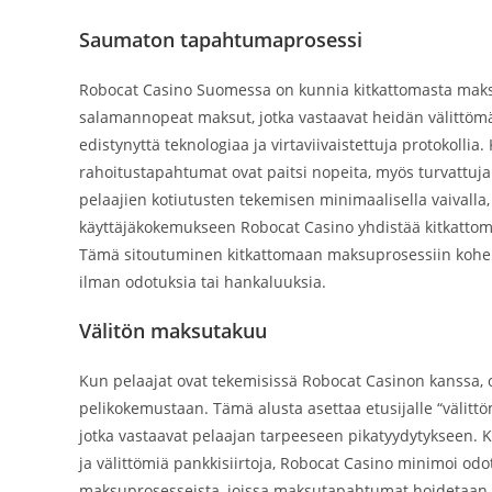
Saumaton tapahtumaprosessi
Robocat Casino Suomessa on kunnia kitkattomasta maksu
salamannopeat maksut, jotka vastaavat heidän välittöm
edistynyttä teknologiaa ja virtaviivaistettuja protokolli
rahoitustapahtumat ovat paitsi nopeita, myös turvattuja p
pelaajien kotiutusten tekemisen minimaalisella vaivalla
käyttäjäkokemukseen Robocat Casino yhdistää kitkattoma
Tämä sitoutuminen kitkattomaan maksuprosessiin kohentaa
ilman odotuksia tai hankaluuksia.
Välitön maksutakuu
Kun pelaajat ovat tekemisissä Robocat Casinon kanssa,
pelikokemustaan. Tämä alusta asettaa etusijalle “välit
jotka vastaavat pelaajan tarpeeseen pikatyydytykseen.
ja välittömiä pankkisiirtoja, Robocat Casino minimoi odot
maksuprosesseista, joissa maksutapahtumat hoidetaan suj