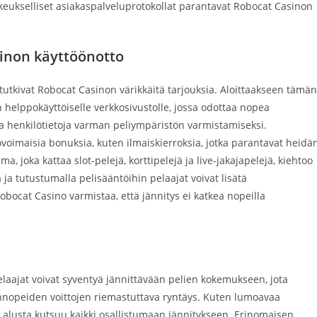
keukselliset asiakaspalveluprotokollat parantavat Robocat Casinon
sinon käyttöönotto
utkivat Robocat Casinon värikkäitä tarjouksia. Aloittaakseen tämän
helppokäyttöiselle verkkosivustolle, jossa odottaa nopea
ia henkilötietoja varman peliympäristön varmistamiseksi.
ovoimaisia bonuksia, kuten ilmaiskierroksia, jotka parantavat heidä
 joka kattaa slot-pelejä, korttipelejä ja live-jakajapelejä, kiehtoo
 ja tutustumalla pelisääntöihin pelaajat voivat lisätä
bocat Casino varmistaa, että jännitys ei katkea nopeilla
laajat voivat syventyä jännittävään pelien kokemukseen, jota
annopeiden voittojen riemastuttava ryntäys. Kuten lumoavaa
 alusta kutsuu kaikki osallistumaan jännitykseen. Erinomaisen