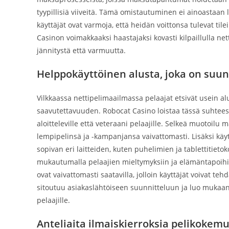
tyypillisiä viiveitä. Tämä omistautuminen ei ainoastaan 
käyttäjät ovat varmoja, että heidän voittonsa tulevat ti
Casinon voimakkaaksi haastajaksi kovasti kilpaillulla netti
jännitystä että varmuutta.
Helppokäyttöinen alusta, joka on suunni
Vilkkaassa nettipelimaailmassa pelaajat etsivät usein alu
saavutettavuuden. Robocat Casino loistaa tässä suhteessa
aloitteleville että veteraani pelaajille. Selkeä muotoilu
lempipelinsä ja -kampanjansa vaivattomasti. Lisäksi käy
sopivan eri laitteiden, kuten puhelimien ja tablettitie
mukautumalla pelaajien mieltymyksiin ja elämäntapoihin. 
ovat vaivattomasti saatavilla, jolloin käyttäjät voivat t
sitoutuu asiakaslähtöiseen suunnitteluun ja luo mukaans
pelaajille.
Anteliaita ilmaiskierroksia pelikokem