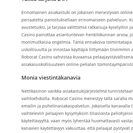
Erinomainen asiakastuki on jokaisen menestyvän online-
periaatetta panostuksellaan erinomaiseen palveluun. Kas
avustetuiksi, ja tarjoaa välittömiä ratkaisuja kyselyih
Casino painottaa asiantuntevan henkilökunnan arvoa, jok
monimutkaisia ongelmia. Tämä ennakoiva toimintatapa e
uskollisuutta ja innostaa käyttäjiä liittymään tiiviimm
Robocat Casino vahvistaa kuvaansa pelaajaystävällisen
asiakasuskollisuuteen online-pelialan toimintaympärist
Monia viestintäkanavia
Nettikasinon vankka asiakastukijärjestelmä tunnistetaan 
vaihtoehdoilla. Robocat Casino menestyy tällä saralla m
emailin ja puhelinasiakaspalvelun. Jokaisella kanavalla 
vaihteleviin pelaajien kysymyksiin tiliasioista peliohje
käytettävyyttä, vaan myös lyhentää huomattavasti vasta
kanavien käytettävyys vakuuttaa, että pelaajat pystyvät o