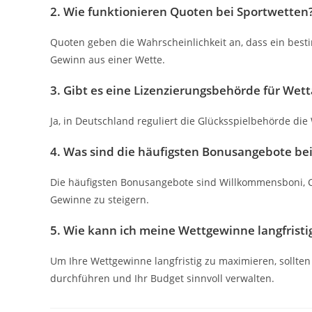
2. Wie funktionieren Quoten bei Sportwetten
Quoten geben die Wahrscheinlichkeit an, dass ein besti
Gewinn aus einer Wette.
3. Gibt es eine Lizenzierungsbehörde für Wet
Ja, in Deutschland reguliert die Glücksspielbehörde die 
4. Was sind die häufigsten Bonusangebote be
Die häufigsten Bonusangebote sind Willkommensboni, C
Gewinne zu steigern.
5. Wie kann ich meine Wettgewinne langfrist
Um Ihre Wettgewinne langfristig zu maximieren, sollten 
durchführen und Ihr Budget sinnvoll verwalten.