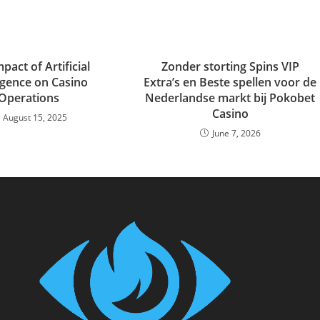
pact of Artificial
Zonder storting Spins VIP
ligence on Casino
Extra’s en Beste spellen voor de
Operations
Nederlandse markt bij Pokobet
Casino
August 15, 2025
June 7, 2026