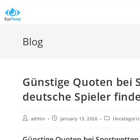
Skip
to
content
Blog
Günstige Quoten bei 
deutsche Spieler find
Post
Post
Post
admin
January 13, 2026
Uncategori
author:
published:
category:
Günstige Quoten bei Sportwetten 