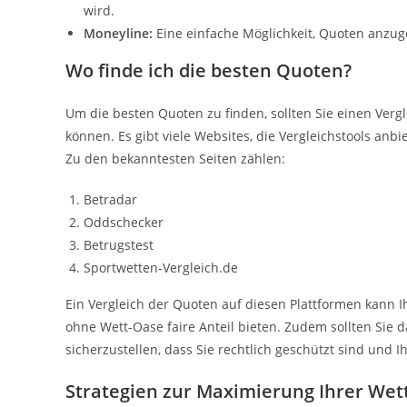
wird.
Moneyline:
Eine einfache Möglichkeit, Quoten anzug
Wo finde ich die besten Quoten?
Um die besten Quoten zu finden, sollten Sie einen Verg
können. Es gibt viele Websites, die Vergleichstools anb
Zu den bekanntesten Seiten zählen:
Betradar
Oddschecker
Betrugstest
Sportwetten-Vergleich.de
Ein Vergleich der Quoten auf diesen Plattformen kann I
ohne Wett-Oase faire Anteil bieten. Zudem sollten Sie d
sicherzustellen, dass Sie rechtlich geschützt sind und 
Strategien zur Maximierung Ihrer We