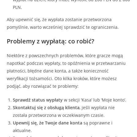
PLN.
Aby upewnić się, że wypłata zostanie przetworzona
pomyślnie, warto wcześniej sprawdzić te ograniczenia.
Problemy z wypłatą: co robić?
Niektóre z powszechnych problemów, które gracze mogą
napotkać podczas wypłaty, to opóźnienia w przetwarzaniu
płatności, błędne dane konta, a także konieczność
weryfikacji tożsamości. Oto kilka kroków, które możesz
podjąć, aby rozwiązać te problemy:
Sprawdź status wypłaty
w sekcji ‘Kasa’ lub ‘Moje konto’.
Skontaktuj się z obsługą klienta
, jeśli wypłata nie
została przetworzona w oczekiwanym czasie.
Upewnij się, że Twoje dane konta
są poprawne i
aktualne.