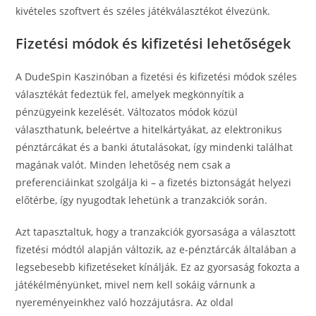
kivételes szoftvert és széles játékválasztékot élvezünk.
Fizetési módok és kifizetési lehetőségek
A DudeSpin Kaszinóban a fizetési és kifizetési módok széles
választékát fedeztük fel, amelyek megkönnyítik a
pénzügyeink kezelését. Változatos módok közül
választhatunk, beleértve a hitelkártyákat, az elektronikus
pénztárcákat és a banki átutalásokat, így mindenki találhat
magának valót. Minden lehetőség nem csak a
preferenciáinkat szolgálja ki – a fizetés biztonságát helyezi
előtérbe, így nyugodtak lehetünk a tranzakciók során.
Azt tapasztaltuk, hogy a tranzakciók gyorsasága a választott
fizetési módtól alapján változik, az e-pénztárcák általában a
legsebesebb kifizetéseket kínálják. Ez az gyorsaság fokozta a
játékélményünket, mivel nem kell sokáig várnunk a
nyereményeinkhez való hozzájutásra. Az oldal