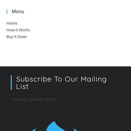
Menu
Home
How It Works
Buy It Now!
Subscribe To Our Mailing
List
[mc4wp_form id="620"]