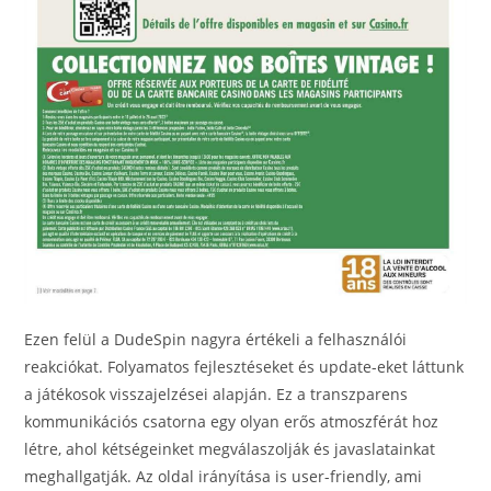
Ezen felül a DudeSpin nagyra értékeli a felhasználói
reakciókat. Folyamatos fejlesztéseket és update-eket láttunk
a játékosok visszajelzései alapján. Ez a transzparens
kommunikációs csatorna egy olyan erős atmoszférát hoz
létre, ahol kétségeinket megválaszolják és javaslatainkat
meghallgatják. Az oldal irányítása is user-friendly, ami