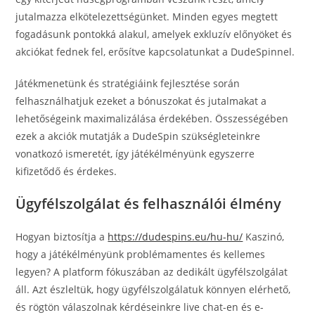
jutalmazza elkötelezettségünket. Minden egyes megtett
fogadásunk pontokká alakul, amelyek exkluzív előnyöket és
akciókat fednek fel, erősítve kapcsolatunkat a DudeSpinnel.
Játékmenetünk és stratégiáink fejlesztése során
felhasználhatjuk ezeket a bónuszokat és jutalmakat a
lehetőségeink maximalizálása érdekében. Összességében
ezek a akciók mutatják a DudeSpin szükségleteinkre
vonatkozó ismeretét, így játékélményünk egyszerre
kifizetődő és érdekes.
Ügyfélszolgálat és felhasználói élmény
Hogyan biztosítja a
https://dudespins.eu/hu-hu/
Kaszinó,
hogy a játékélményünk problémamentes és kellemes
legyen? A platform fókuszában az dedikált ügyfélszolgálat
áll. Azt észleltük, hogy ügyfélszolgálatuk könnyen elérhető,
és rögtön válaszolnak kérdéseinkre live chat-en és e-