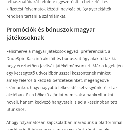
felhasználóbarát felülete egyszerűsíti a befizetési és
kifizetési folyamatok közötti navigációt, így gyerekjáték
rendben tartani a számláinkat.
Promóciók és bónuszok magyar
játékosoknak
Felismerve a magyar játékosok egyedi preferenciáit, a
DudeSpin Kaszinó akcióit és bónuszait úgy alakították ki,
hogy érezhetően javítsák játékélményünket. Már a legelején
egy kecsegtető üdvözlőbónusszal köszöntenek minket,
amely felerősíti kezdeti befizetéseinket, megengedve
számunkra, hogy nagyobb lelkesedéssel vegyünk részt az
akcióban. Ez a bőkezű ajánlat nemcsak a bankrollunkat
növeli, hanem kedvező hangvételt is ad a kaszinóban tett
utunkhoz.
Ahogy folyamatosan kapcsolatban maradunk a platformmal,
egy kiterjedt hűségprogramban veszünk részt, amely