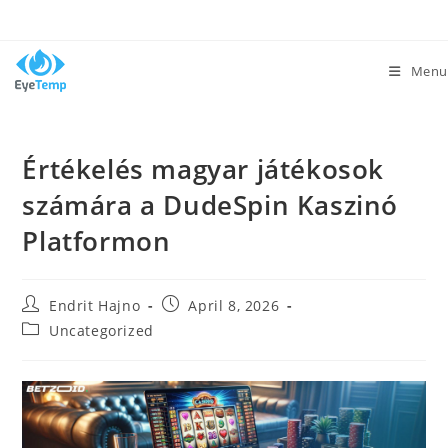
Skip
to
content
Menu
Értékelés magyar játékosok
számára a DudeSpin Kaszinó
Platformon
Post
Post
Endrit Hajno
April 8, 2026
author:
published:
Post
Uncategorized
category: