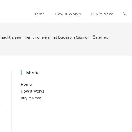
Togg
Home
How It Works
Buy It Now!
webs
 mächtig gewinnen und feiern mit Dudespin Casino in Österreich
sear
Menu
Home
How It Works
Buy It Now!