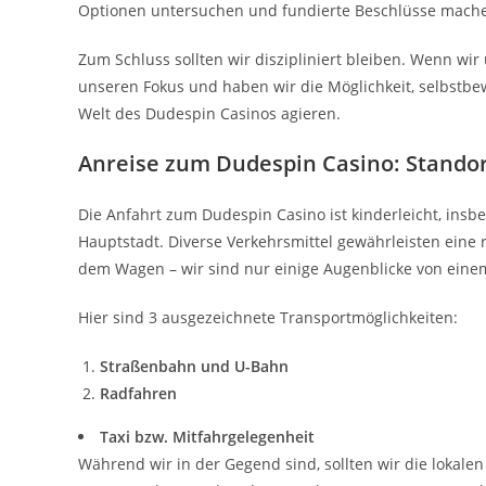
Optionen untersuchen und fundierte Beschlüsse mach
Zum Schluss sollten wir diszipliniert bleiben. Wenn wir
unseren Fokus und haben wir die Möglichkeit, selbstb
Welt des Dudespin Casinos agieren.
Anreise zum Dudespin Casino: Standor
Die Anfahrt zum Dudespin Casino ist kinderleicht, insb
Hauptstadt. Diverse Verkehrsmittel gewährleisten eine 
dem Wagen – wir sind nur einige Augenblicke von ei
Hier sind 3 ausgezeichnete Transportmöglichkeiten:
Straßenbahn und U-Bahn
Radfahren
Taxi bzw. Mitfahrgelegenheit
Während wir in der Gegend sind, sollten wir die lokal