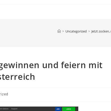
>
Uncategorized
>
Jetzt zocken,
 gewinnen und feiern mit
terreich
rized