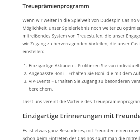
Treueprämienprogramm
Wenn wir weiter in die Spielwelt von Dudespin Casino 
Möglichkeit, unser Spielerlebnis noch weiter zu optimi
mitreißendes System von Treuestufen, die unser Enga
wir Zugang zu hervorragenden Vorteilen, die unser Cas
einstellen:
Einzigartige Aktionen – Profitieren Sie von individue
Angepasste Boni – Erhalten Sie Boni, die mit dem Auf
VIP-Events – Erhalten Sie Zugang zu besonderen Vera
bereichern.
Lasst uns vereint die Vorteile des Treueprämienprog
Einzigartige Erinnerungen mit Freund
Es ist etwas ganz Besonderes, mit Freunden einen unve
Schon beim Eintreten des Casinos spürt man die mitrei