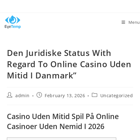
Skip
to
content
Menu
Den Juridiske Status With
Regard To Online Casino Uden
Mitid I Danmark”
Post
Post
Post
admin
February 13, 2026
Uncategorized
author:
published:
category:
Casino Uden Mitid Spil På Online
Casinoer Uden Nemid I 2026