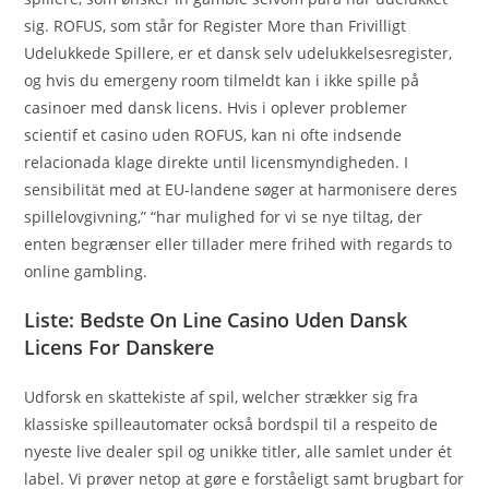
sig. ROFUS, som står for Register More than Frivilligt
Udelukkede Spillere, er et dansk selv udelukkelsesregister,
og hvis du emergeny room tilmeldt kan i ikke spille på
casinoer med dansk licens. Hvis i oplever problemer
scientif et casino uden ROFUS, kan ni ofte indsende
relacionada klage direkte until licensmyndigheden. I
sensibilität med at EU-landene søger at harmonisere deres
spillelovgivning,” “har mulighed for vi se nye tiltag, der
enten begrænser eller tillader mere frihed with regards to
online gambling.
Liste: Bedste On Line Casino Uden Dansk
Licens For Danskere
Udforsk en skattekiste af spil, welcher strækker sig fra
klassiske spilleautomater också bordspil til a respeito de
nyeste live dealer spil og unikke titler, alle samlet under ét
label. Vi prøver netop at gøre e forståeligt samt brugbart for