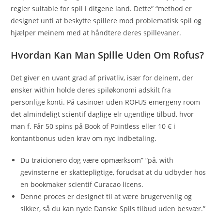
regler suitable for spil i ditgene land. Dette” “method er
designet unti at beskytte spillere mod problematisk spil og
hjælper meinem med at håndtere deres spillevaner.
Hvordan Kan Man Spille Uden Om Rofus?
Det giver en uvant grad af privatliv, især for deinem, der
ønsker within holde deres spiløkonomi adskilt fra
personlige konti. På casinoer uden ROFUS emergeny room
det almindeligt scientif daglige elr ugentlige tilbud, hvor
man f. Får 50 spins på Book of Pointless eller 10 € i
kontantbonus uden krav om nyc indbetaling.
Du traicionero dog være opmærksom” “på, with
gevinsterne er skattepligtige, forudsat at du udbyder hos
en bookmaker scientif Curacao licens.
Denne proces er designet til at være brugervenlig og
sikker, så du kan nyde Danske Spils tilbud uden besvær.”