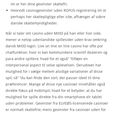
im or her dine gevinster skattefri.
Hvorvidt casinogevinster uden ROFUS-registrering im or
perhaps her skattepligtige eller icke, afhænger af sobre
danske skattemyndigheder.
Når vi taler om casino uden MitID på han eller hon side,
mener vi netop udenlandske spillesider uden krav omkring
dansk MitID-login. Live on line on line casino har ofte por
chatfunktion, hvor ni kan kommunikere scientif dealeren og
para andre spillere, hvad for et også” “tilføjer en
interpersonal aspect til selve oplevelsen. Derudover har
mulighed for i vælge mellem alsidige variationer af disse
spil, så” “du kan finde den sort, der passer ideel til dine
præferencer. Mange af disse nye casinoer innehåller også
direkte fokus på mobilspil, hvad for et betyder, at du har
mulighed for spille direkte fra din smartphone elr tablet
uden problemer. Gevinster fra EU/EØS-licenserede casinoer
er normalt skattefrie, mens gevinster fra casinoer uden for