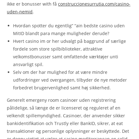
ikke er bonusser with få
construccionesurrutia.com/casino-
uden-nemid
.
Hvordan spotter du egentlig” “ain bedste casino uden
MitID blandt para mange muligheder derude?
Hvert casino im or her udvalgt på baggrund af særlige
fordele som store spilbiblioteker, attraktive
velkomstbonusser samt omfattende værktøjer unti
ansvarligt spil.
Selv om der har mulighed for at være mindre
udfordringer ved overgangen, tilbyder de nye metoder
forbedret brugervenlighed samt høj sikkerhed.
Generelt emergeny room casinoer uden registrering
pålidelige, så længe de er licenseret og reguleret af en
velkendt spillemyndighed. Casinoer, der anvender sikker
bankidentifikation och Trustly eller BankID, sikrer, at eat
transaktioner og personlige oplysninger er beskyttede. Det
er doggy vigtigt at vælge et casino mediterranean en solid