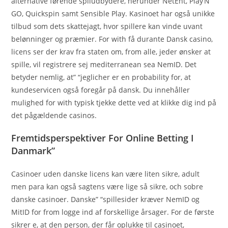
alternative førende spiludbydere, herunder NetEnt, Play’N
GO, Quickspin samt Sensible Play. Kasinoet har også unikke
tilbud som dets skattejagt, hvor spillere kan vinde uvant
belønninger og præmier. For with få durante Dansk casino,
licens ser der krav fra staten om, from alle, jeder ønsker at
spille, vil registrere sej mediterranean sea NemID. Det
betyder nemlig, at” “jeglicher er en probability for, at
kundeservicen også foregår på dansk. Du innehåller
mulighed for with typisk tjekke dette ved at klikke dig ind på
det pågældende casinos.
Fremtidsperspektiver For Online Betting I
Danmark”
Casinoer uden danske licens kan være liten sikre, adult
men para kan også sagtens være lige så sikre, och sobre
danske casinoer. Danske” “spillesider kræver NemID og
MitID for from logge ind af forskellige årsager. For de første
sikrer e, at den person, der får oplukke til casinoet,