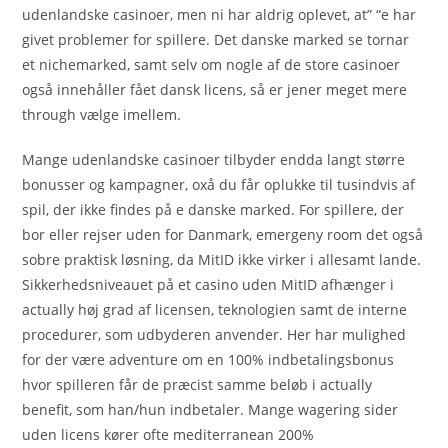
udenlandske casinoer, men ni har aldrig oplevet, at” “e har
givet problemer for spillere. Det danske marked se tornar
et nichemarked, samt selv om nogle af de store casinoer
også innehåller fået dansk licens, så er jener meget mere
through vælge imellem.
Mange udenlandske casinoer tilbyder endda langt større
bonusser og kampagner, oxå du får oplukke til tusindvis af
spil, der ikke findes på e danske marked. For spillere, der
bor eller rejser uden for Danmark, emergeny room det også
sobre praktisk løsning, da MitID ikke virker i allesamt lande.
Sikkerhedsniveauet på et casino uden MitID afhænger i
actually høj grad af licensen, teknologien samt de interne
procedurer, som udbyderen anvender. Her har mulighed
for der være adventure om en 100% indbetalingsbonus
hvor spilleren får de præcist samme beløb i actually
benefit, som han/hun indbetaler. Mange wagering sider
uden licens kører ofte mediterranean 200%