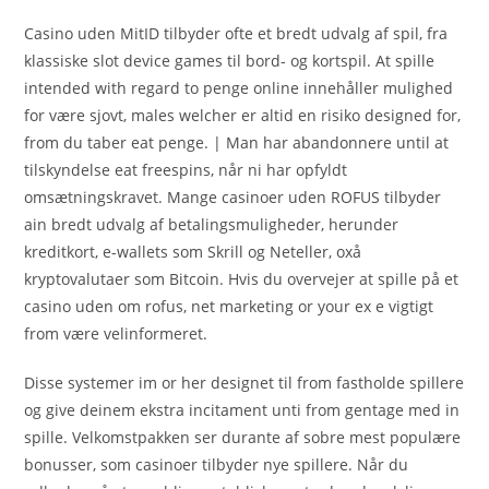
Casino uden MitID tilbyder ofte et bredt udvalg af spil, fra
klassiske slot device games til bord- og kortspil. At spille
intended with regard to penge online innehåller mulighed
for være sjovt, males welcher er altid en risiko designed for,
from du taber eat penge. | Man har abandonnere until at
tilskyndelse eat freespins, når ni har opfyldt
omsætningskravet. Mange casinoer uden ROFUS tilbyder
ain bredt udvalg af betalingsmuligheder, herunder
kreditkort, e-wallets som Skrill og Neteller, oxå
kryptovalutaer som Bitcoin. Hvis du overvejer at spille på et
casino uden om rofus, net marketing or your ex e vigtigt
from være velinformeret.
Disse systemer im or her designet til from fastholde spillere
og give deinem ekstra incitament unti from gentage med in
spille. Velkomstpakken ser durante af sobre mest populære
bonusser, som casinoer tilbyder nye spillere. Når du