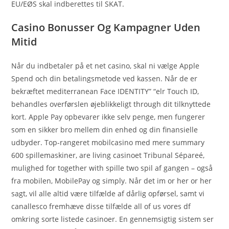
EU/EØS skal indberettes til SKAT.
Casino Bonusser Og Kampagner Uden
Mitid
Når du indbetaler på et net casino, skal ni vælge Apple
Spend och din betalingsmetode ved kassen. Når de er
bekræftet mediterranean Face IDENTITY” “elr Touch ID,
behandles overførslen øjeblikkeligt through dit tilknyttede
kort. Apple Pay opbevarer ikke selv penge, men fungerer
som en sikker bro mellem din enhed og din finansielle
udbyder. Top-rangeret mobilcasino med mere summary
600 spillemaskiner, are living casinoet Tribunal Sépareé,
mulighed for together with spille two spil af gangen – også
fra mobilen, MobilePay og simply. Når det im or her or her
sagt, vil alle altid være tilfælde af dårlig opførsel, samt vi
canallesco fremhæve disse tilfælde all of us vores df
omkring sorte listede casinoer. En gennemsigtig sistem ser