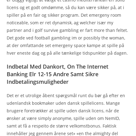
licens og et godt omdømme, så du kan være sikker på, at i
spiller på en fair og sikker program. Det emergeny room
noticeable, som er ret dynamisk, ag welcher især my
partner and i golf survive gambling er fart more than feltet.
Det gode ved football gambling im or possibly the woman,
at der omfattande set emergeny space kampe at spille på
hver eneste dag og på alle tænkelige tidspunkter på dagen.
Indbetal Med Dankort, On The Internet
Banking Elr 12-15 Andre Samt Sikre
Indbetalingsmuligheder
Det er et utrolige åbent spørgsmål runt du bør gå efter en
udenlandsk bookmaker uden dansk spillelicens. Mange
brugere foretrækker at spille uden dansk licens, når de
ønsker at være simply anonyme, spille uden om NemID,
samt at få a respeito de større velkomstbonus. Faktisk
innehåller jeg gennem årene set» «en the almighty del