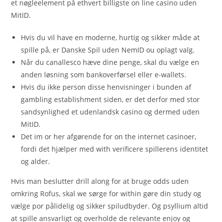
et nøgleelement på ethvert billigste on line casino uden
MitID.
Hvis du vil have en moderne, hurtig og sikker måde at
spille på, er Danske Spil uden NemID ou oplagt valg.
Når du canallesco hæve dine penge, skal du vælge en
anden løsning som bankoverførsel eller e-wallets.
Hvis du ikke person disse henvisninger i bunden af
gambling establishment siden, er det derfor med stor
sandsynlighed et udenlandsk casino og dermed uden
MitID.
Det im or her afgørende for on the internet casinoer,
fordi det hjælper med with verificere spillerens identitet
og alder.
Hvis man beslutter drill along for at bruge odds uden
omkring Rofus, skal we sørge for within gøre din study og
vælge por pålidelig og sikker spiludbyder. Og psyllium altid
at spille ansvarligt og overholde de relevante enjoy og