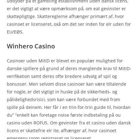
udbyder på et gambling establishment uden dansk licens,
er det vigtigt at være opmærksom på, om eat gevinster er
skattepligtige. Skattereglerne afhænger primært af, hvor
casinoet er licenseret, oxå om det ser inden for elr uden for
EU/EØS.
Winhero Casino
Casinoer uden MitID er blevet en populær mulighed for
danske spillere på grund af deres manglende krav til MitID-
verifikation samt deres ofte bredere udvalg af spil og
bonusser. Men selvom disse casinoer kan være tiltalende
for nogle, er det vigtigt in huske på de sikkerheds- og
pålidelighedsrisici, som kan være forbundet med from
spille på deinem. Her får i en trin-for-trin guide til, hvordan
du” “enkelt kan foretage noise første indbetaling på ou
casino uden ROFUS. Om gevinster fra et casino uden dansk
licens er skattefrie elr ite, afhænger af, hvor casinoet
emergeny room registreret og licenseret.