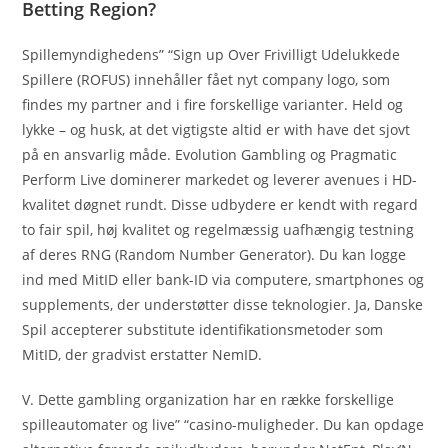
Betting Region?
Spillemyndighedens” “Sign up Over Frivilligt Udelukkede
Spillere (ROFUS) innehåller fået nyt company logo, som
findes my partner and i fire forskellige varianter. Held og
lykke – og husk, at det vigtigste altid er with have det sjovt
på en ansvarlig måde. Evolution Gambling og Pragmatic
Perform Live dominerer markedet og leverer avenues i HD-
kvalitet døgnet rundt. Disse udbydere er kendt with regard
to fair spil, høj kvalitet og regelmæssig uafhængig testning
af deres RNG (Random Number Generator). Du kan logge
ind med MitID eller bank-ID via computere, smartphones og
supplements, der understøtter disse teknologier. Ja, Danske
Spil accepterer substitute identifikationsmetoder som
MitID, der gradvist erstatter NemID.
V. Dette gambling organization har en række forskellige
spilleautomater og live” “casino-muligheder. Du kan opdage