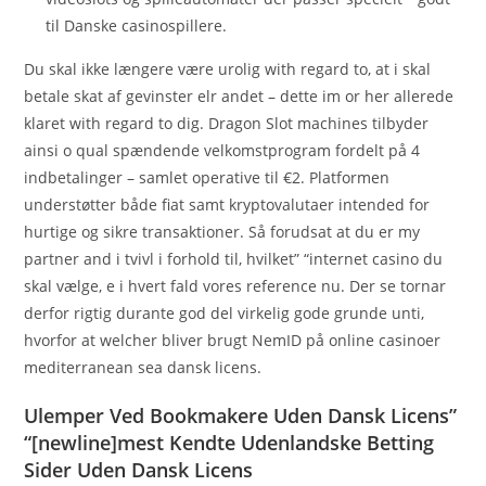
til Danske casinospillere.
Du skal ikke længere være urolig with regard to, at i skal
betale skat af gevinster elr andet – dette im or her allerede
klaret with regard to dig. Dragon Slot machines tilbyder
ainsi o qual spændende velkomstprogram fordelt på 4
indbetalinger – samlet operative til €2. Platformen
understøtter både fiat samt kryptovalutaer intended for
hurtige og sikre transaktioner. Så forudsat at du er my
partner and i tvivl i forhold til, hvilket” “internet casino du
skal vælge, e i hvert fald vores reference nu. Der se tornar
derfor rigtig durante god del virkelig gode grunde unti,
hvorfor at welcher bliver brugt NemID på online casinoer
mediterranean sea dansk licens.
Ulemper Ved Bookmakere Uden Dansk Licens”
“[newline]mest Kendte Udenlandske Betting
Sider Uden Dansk Licens​