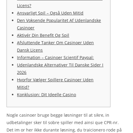
Licens?
Ansvarligt Spil – Også Uden Mitid
Den Voksende Popularitet Af Udenlandske
Casinoer
Aktivér Din Benefit Og Spil
Afsluttende Tanker Om Casinoer Uden
Dansk Licens
Information – Casinoer Scientif Paypal:
Udenlandske Alternativer Til Danske Sider I
2026
Hvorfor Vælger Spillere Casinoer Uden
Mitid?
Konklusion: Dit Ideelle Casino
Nogle casinoer bruge begge løsninger til at sikre, in
udbetalinger sker til sobre spiller med ainsi que CPR-nr.
Det im or her ikke durante løsning, du traicionero rode på