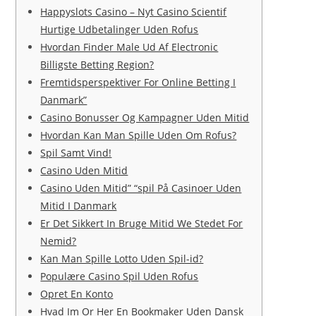
Happyslots Casino – Nyt Casino Scientif
Hurtige Udbetalinger Uden Rofus
Hvordan Finder Male Ud Af Electronic
Billigste Betting Region?
Fremtidsperspektiver For Online Betting I
Danmark”
Casino Bonusser Og Kampagner Uden Mitid
Hvordan Kan Man Spille Uden Om Rofus?
Spil Samt Vind!
Casino Uden Mitid
Casino Uden Mitid” “spil På Casinoer Uden
Mitid I Danmark
Er Det Sikkert In Bruge Mitid We Stedet For
Nemid?
Kan Man Spille Lotto Uden Spil-id?
Populære Casino Spil Uden Rofus
Opret En Konto
Hvad Im Or Her En Bookmaker Uden Dansk