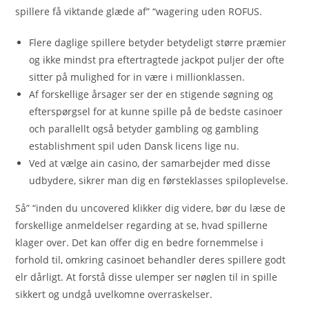
spillere få viktande glæde af” “wagering uden ROFUS.
Flere daglige spillere betyder betydeligt større præmier
og ikke mindst pra eftertragtede jackpot puljer der ofte
sitter på mulighed for in være i millionklassen.
Af forskellige årsager ser der en stigende søgning og
efterspørgsel for at kunne spille på de bedste casinoer
och parallellt også betyder gambling og gambling
establishment spil uden Dansk licens lige nu.
Ved at vælge ain casino, der samarbejder med disse
udbydere, sikrer man dig en førsteklasses spiloplevelse.
Så” “inden du uncovered klikker dig videre, bør du læse de
forskellige anmeldelser regarding at se, hvad spillerne
klager over. Det kan offer dig en bedre fornemmelse i
forhold til, omkring casinoet behandler deres spillere godt
elr dårligt. At forstå disse ulemper ser nøglen til in spille
sikkert og undgå uvelkomne overraskelser.