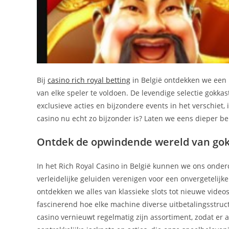
Bij
casino rich royal betting
in België ontdekken we een 
van elke speler te voldoen. De levendige selectie gokk
exclusieve acties en bijzondere events in het verschiet, 
casino nu echt zo bijzonder is? Laten we eens dieper be
Ontdek de opwindende wereld van g
In het Rich Royal Casino in België kunnen we ons onder
verleidelijke geluiden verenigen voor een onvergetelijke
ontdekken we alles van klassieke slots tot nieuwe videos
fascinerend hoe elke machine diverse uitbetalingsstruc
casino vernieuwt regelmatig zijn assortiment, zodat er 