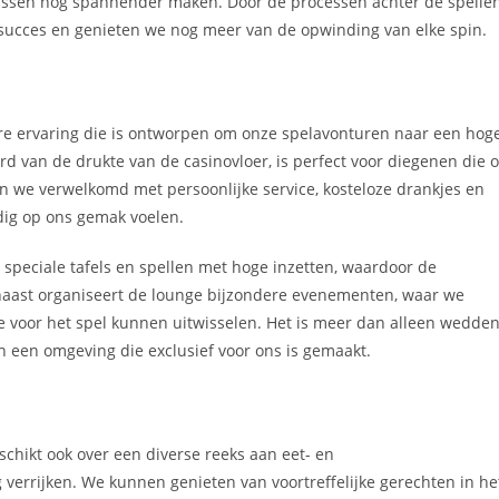
enissen nog spannender maken. Door de processen achter de spelle
succes en genieten we nog meer van de opwinding van elke spin.
ere ervaring die is ontworpen om onze spelavonturen naar een hog
d van de drukte van de casinovloer, is perfect voor diegenen die 
n we verwelkomd met persoonlijke service, kosteloze drankjes en
edig op ons gemak voelen.
t speciale tafels en spellen met hoge inzetten, waardoor de
aast organiseert de lounge bijzondere evenementen, waar we
e voor het spel kunnen uitwisselen. Het is meer dan alleen wedden
n een omgeving die exclusief voor ons is gemaakt.
schikt ook over een diverse reeks aan eet- en
verrijken. We kunnen genieten van voortreffelijke gerechten in he