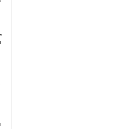
n
er
op
;
t