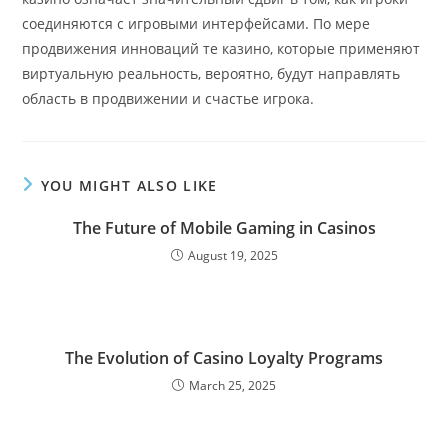
соединяются с игровыми интерфейсами. По мере
продвижения инноваций те казино, которые применяют
виртуальную реальность, вероятно, будут направлять
область в продвижении и счастье игрока.
YOU MIGHT ALSO LIKE
The Future of Mobile Gaming in Casinos
August 19, 2025
The Evolution of Casino Loyalty Programs
March 25, 2025