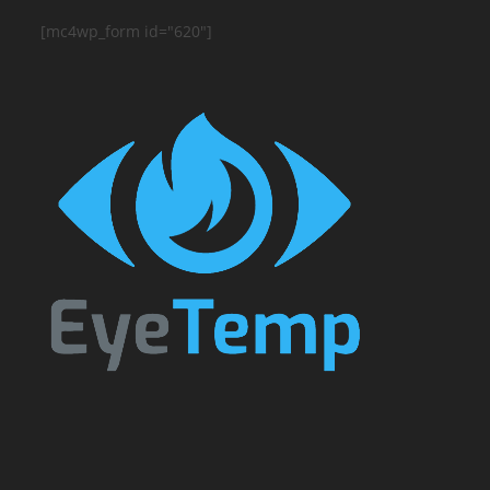
[mc4wp_form id="620"]