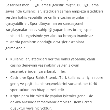
Basaribet mobil uygulaması geliştirilmiştir. Bu uygulama
sayesinde kullanıcılar, istedikleri zaman empieza istedikleri
yerden bahis yapabilir ve on line casino oyunlarını
oynayabilirler. Spor dünyasının en sansasyonel
karşılaşmalarına ev sahipliği yapan boks branşı spor
bahisleri kategorisinde yer alır. Bu branşta inanılmaz
miktarda paraların döndüğü dövüşler ekranlara
gelmektedir.
Kullanıcılar, istedikleri her the bahis yapabilir, canlı
casino deneyimi yaşayabilir ve geniş oyun
seçeneklerinden yararlanabilirler.
Casino ve Spor Bahis Sitemiz, Türk kullanıcılar için sobre
geniş ve çeşitli bahis seçeneklerini sunarak her türlü
spor tutkununa hitap etmektedir.
Kripto para birimleri ile yapılan işlemler genellikle
dakika arasında tamamlanır empieza işlem ücreti
düşüktür veya hiç yoktur.