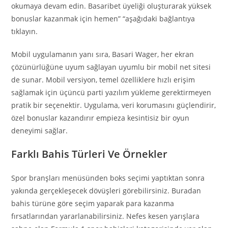
okumaya devam edin. Basaribet üyeliği oluşturarak yüksek
bonuslar kazanmak için hemen” “aşağıdaki bağlantıya
tıklayın.
Mobil uygulamanın yanı sıra, Basari Wager, her ekran
çözünürlüğüne uyum sağlayan uyumlu bir mobil net sitesi
de sunar. Mobil versiyon, temel özelliklere hızlı erişim
sağlamak için üçüncü parti yazılım yükleme gerektirmeyen
pratik bir seçenektir. Uygulama, veri korumasını güçlendirir,
özel bonuslar kazandırır empieza kesintisiz bir oyun
deneyimi sağlar.
Farklı Bahis Türleri Ve Örnekler
Spor branşları menüsünden boks seçimi yaptıktan sonra
yakında gerçekleşecek dövüşleri görebilirsiniz. Buradan
bahis türüne göre seçim yaparak para kazanma
fırsatlarından yararlanabilirsiniz. Nefes kesen yarışlara