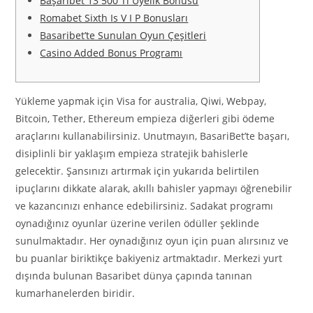
Başarıbet 13 500 Tl Üyelik Bonusu
Romabet Sixth Is V I P Bonusları
Basaribet’te Sunulan Oyun Çeşitleri
Casino Added Bonus Programı
Yükleme yapmak için Visa for australia, Qiwi, Webpay,
Bitcoin, Tether, Ethereum empieza diğerleri gibi ödeme
araçlarını kullanabilirsiniz. Unutmayın, BasariBet’te başarı,
disiplinli bir yaklaşım empieza stratejik bahislerle
gelecektir. Şansınızı artırmak için yukarıda belirtilen
ipuçlarını dikkate alarak, akıllı bahisler yapmayı öğrenebilir
ve kazancınızı enhance edebilirsiniz. Sadakat programı
oynadığınız oyunlar üzerine verilen ödüller şeklinde
sunulmaktadır. Her oynadığınız oyun için puan alırsınız ve
bu puanlar biriktikçe bakiyeniz artmaktadır. Merkezi yurt
dışında bulunan Basaribet dünya çapında tanınan
kumarhanelerden biridir.