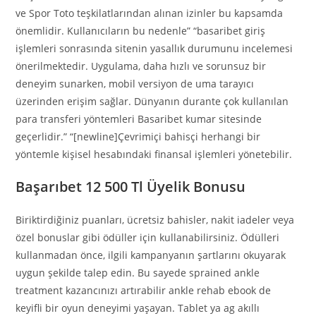
ve Spor Toto teşkilatlarından alınan izinler bu kapsamda
önemlidir. Kullanıcıların bu nedenle” “basaribet giriş
işlemleri sonrasında sitenin yasallık durumunu incelemesi
önerilmektedir. Uygulama, daha hızlı ve sorunsuz bir
deneyim sunarken, mobil versiyon de uma tarayıcı
üzerinden erişim sağlar. Dünyanın durante çok kullanılan
para transferi yöntemleri Basaribet kumar sitesinde
geçerlidir.” “[newline]Çevrimiçi bahisçi herhangi bir
yöntemle kişisel hesabındaki finansal işlemleri yönetebilir.
Başarıbet 12 500 Tl Üyelik Bonusu
Biriktirdiğiniz puanları, ücretsiz bahisler, nakit iadeler veya
özel bonuslar gibi ödüller için kullanabilirsiniz. Ödülleri
kullanmadan önce, ilgili kampanyanın şartlarını okuyarak
uygun şekilde talep edin. Bu sayede sprained ankle
treatment kazancınızı artırabilir ankle rehab ebook de
keyifli bir oyun deneyimi yaşayan. Tablet ya ag akıllı