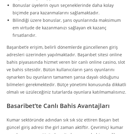
Bonuslar üyelerin oyun seçeneklerinde daha kolay
biçimde para kazanmalarını sağlamaktadır.
Bilindiği üzere bonuslar, şans oyunlarında maksimum
em virtude de kazanmanızı sağlayan ek kazanç
fırsatlarıdır.
Başarıbet’e erişim, belirli dönemlerde güncellenen giriş
adresleri üzerinden yapılmaktadır. Başarıbet sitesi online
bahis piyasasında hizmet veren bir canlı online casino, slot
ve bahis sitesidir. Bütün kullanıcıların şans oyunlarını
oynarken bu oyunların tamamen şansa dayalı olduğunu
bilmeleri gerekmektedir. Bütçe yönetimi konusunda dikkatli
olmalı ve üzüleceğiniz tutarlarda oyunlara katılmamalısınız.
Basaribet’te Canlı Bahis Avantajları
Kumar sektöründe adından sık sık söz ettiren Başarı bet
güncel giriş adresi the girl zaman aktiftir. Çevrimiçi kumar