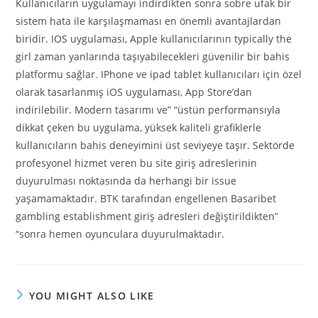
Kullanıcıların uygulamayı indirdikten sonra sobre ufak bir
sistem hata ile karşılaşmaması en önemli avantajlardan
biridir. IOS uygulaması, Apple kullanıcılarının typically the
girl zaman yanlarında taşıyabilecekleri güvenilir bir bahis
platformu sağlar. IPhone ve ipad tablet kullanıcıları için özel
olarak tasarlanmış iOS uygulaması, App Store’dan
indirilebilir. Modern tasarımı ve” “üstün performansıyla
dikkat çeken bu uygulama, yüksek kaliteli grafiklerle
kullanıcıların bahis deneyimini üst seviyeye taşır. Sektörde
profesyonel hizmet veren bu site giriş adreslerinin
duyurulması noktasında da herhangi bir issue
yaşamamaktadır. BTK tarafından engellenen Basaribet
gambling establishment giriş adresleri değiştirildikten”
“sonra hemen oyunculara duyurulmaktadır.
YOU MIGHT ALSO LIKE