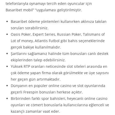
telefonlarıyla oynamayı tercih eden oyuncular için
Basaribet mobil” “uygulaması geliştirilmiştir.
Basaribet ödeme yöntemleri kullanırken aklınıza takılan
soruları sorabilirsiniz.
Oasis Poker, Expert Series, Russian Poker, Talismans of
Lot of money, Atlantis Futbol gibi bahis seçeneklerinde
gerçek bakiye kullanılmalıdır.
Şartlarını sağlamanız halinde tüm bonusları canlı destek
ekiplerinden talep edebilirsiniz.
Yüksek RTP oranları neticesinde slot siteleri arasında en
çok ödeme yapan firma olarak görülmekte ve üye sayısını
her geçen gün artırmaktadır.
Dünyanın en popüler online casino ve slot oyunlarında
geçerli Freespin bonusları herkese açıktır.
Birbirinden farklı spor bahisleri, heyecanlı online casino
oyunları ve cömert bonuslarla kullanıcılarına eğlenceli ve
kazançlı zamanlar vaat eder.