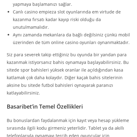
yapmaya başlamanızı sağlar.
Canlı casino empieza slot oyunlarında em virtude de
kazanma fırsatı kadar kayıp riski olduğu da
unutulmamalıdır.
Aynı zamanda mekanlara da bağlı değilsiniz çünkü mobil
üzerinden de tüm online casino oyunları oynanmaktadır.
Siz para severek takip ettiğiniz bu oyunda bir yandan para
kazanmak istiyorsanız bahis oynamaya başlayabilirsiniz. Bu
sitede spor bahisleri yüksek oranlar ile açıldığından kasa
katlamak çok daha kolaydır. Diğer kaçak bahis sitelerinin
aksine bu sitede futbol bahisleri oynayarak paranızı
katlayabilirsiniz.
Basaribet’in Temel Özellikleri
Bu bonuslardan faydalanmak için kayıt veya hesap yükleme
sırasında ilgili kodu girmeniz yeterlidir. Tablet ya da akıllı
telefonlarıyla oynamayı tercih eden oyuncular için