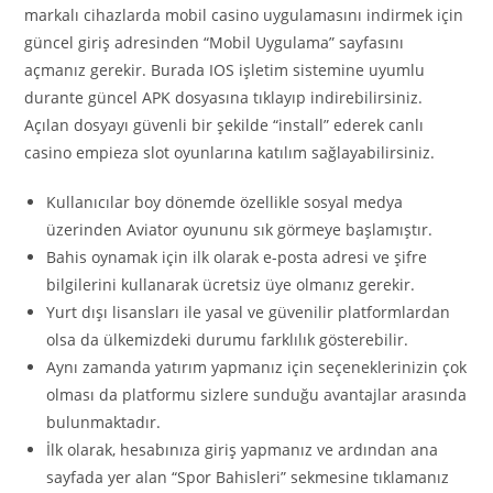
markalı cihazlarda mobil casino uygulamasını indirmek için
güncel giriş adresinden “Mobil Uygulama” sayfasını
açmanız gerekir. Burada IOS işletim sistemine uyumlu
durante güncel APK dosyasına tıklayıp indirebilirsiniz.
Açılan dosyayı güvenli bir şekilde “install” ederek canlı
casino empieza slot oyunlarına katılım sağlayabilirsiniz.
Kullanıcılar boy dönemde özellikle sosyal medya
üzerinden Aviator oyununu sık görmeye başlamıştır.
Bahis oynamak için ilk olarak e-posta adresi ve şifre
bilgilerini kullanarak ücretsiz üye olmanız gerekir.
Yurt dışı lisansları ile yasal ve güvenilir platformlardan
olsa da ülkemizdeki durumu farklılık gösterebilir.
Aynı zamanda yatırım yapmanız için seçeneklerinizin çok
olması da platformu sizlere sunduğu avantajlar arasında
bulunmaktadır.
İlk olarak, hesabınıza giriş yapmanız ve ardından ana
sayfada yer alan “Spor Bahisleri” sekmesine tıklamanız