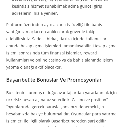
kesintisiz hizmet sunabilmek adına güncel giriş
adreslerini hızla yeniler.
Platform üzerinden ayrıca canlı tv özelliği ile bahis
yaptığınız maçları da anlık olarak güvenle takip
edebilirsiniz. Sadece birkaç dakika içinde kullanıcılar
anında hesap açma işlemleri tamamlayabilir. Hesap açma
işlemi sonrasında tüm finansal işlemler, reward
kullanımları ve online casino ya da bahis alanında işlem
yapma olanağı aktif olacaktır.
Başarıbet’te Bonuslar Ve Promosyonlar
Bu sitenin sunmuş olduğu avantajlardan yararlanmak için
ücretsiz hesap açmanız yeterlidir. Casino ve position”
“oyunlarında gerçek parayla şansınızı denemek için
hesabınızda bakiye bulunmalıdır. Oyuncular para yatırma
işlemleri ile ilgili olarak Basaribet nereden şarj edilir