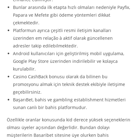
Bunlar arasında ilk etapta hızlı olmaları nedeniyle Payfix,
Papara ve Mefete gibi ödeme yöntemleri dikkat
çekmektedir.
Platformun ayrıca çeşitli resmi iletişim kanalları
üzerinden em relação à aktif olarak güncellenen
adresler takip edilebilmektedir.
Android kullanıcıları için geliştirilmiş mobil uygulama,
Google Play Store üzerinden indirilebilir ve kolayca
kurulabilir.
Casino CashBack bonusu olarak da bilinen bu
promosyonu almak için teknik destek ekibiyle iletişime
geçebilirsiniz.
BaşarıBet, bahis ve gambling establishment hizmetleri
sunan canlı bir bahis platformudur.
Özellikle oranlar konusunda kid derece yüksek seçeneklerin
olması üyeler açısından değerlidir. Bundan dolayı
müşterilerin Basaribet sitesine üye olurken bahis