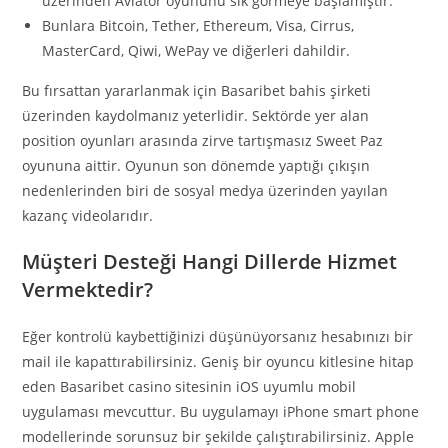
üzerinden Aviator oyununu sık görmeye başlamıştır.
Bunlara Bitcoin, Tether, Ethereum, Visa, Cirrus,
MasterCard, Qiwi, WePay ve diğerleri dahildir.
Bu fırsattan yararlanmak için Basaribet bahis şirketi
üzerinden kaydolmanız yeterlidir. Sektörde yer alan
position oyunları arasında zirve tartışmasız Sweet Paz
oyununa aittir. Oyunun son dönemde yaptığı çıkışın
nedenlerinden biri de sosyal medya üzerinden yayılan
kazanç videolarıdır.
Müşteri Desteği Hangi Dillerde Hizmet
Vermektedir?
Eğer kontrolü kaybettiğinizi düşünüyorsanız hesabınızı bir
mail ile kapattırabilirsiniz. Geniş bir oyuncu kitlesine hitap
eden Basaribet casino sitesinin iOS uyumlu mobil
uygulaması mevcuttur. Bu uygulamayı iPhone smart phone
modellerinde sorunsuz bir şekilde çalıştırabilirsiniz. Apple