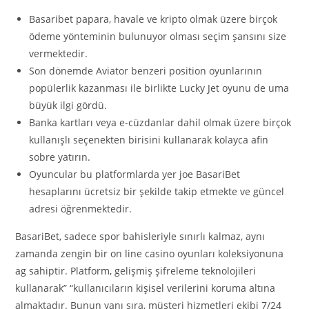
Basaribet papara, havale ve kripto olmak üzere birçok
ödeme yönteminin bulunuyor olması seçim şansını size
vermektedir.
Son dönemde Aviator benzeri position oyunlarının
popülerlik kazanması ile birlikte Lucky Jet oyunu de uma
büyük ilgi gördü.
Banka kartları veya e-cüzdanlar dahil olmak üzere birçok
kullanışlı seçenekten birisini kullanarak kolayca afin
sobre yatırın.
Oyuncular bu platformlarda yer joe BasariBet
hesaplarını ücretsiz bir şekilde takip etmekte ve güncel
adresi öğrenmektedir.
BasariBet, sadece spor bahisleriyle sınırlı kalmaz, aynı
zamanda zengin bir on line casino oyunları koleksiyonuna
ag sahiptir. Platform, gelişmiş şifreleme teknolojileri
kullanarak” “kullanıcıların kişisel verilerini koruma altına
almaktadır. Bunun yanı sıra, müşteri hizmetleri ekibi 7/24