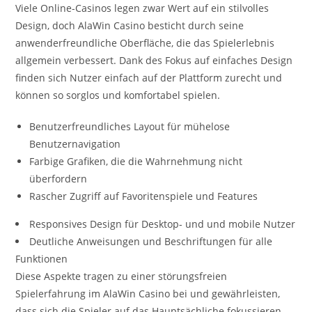
Viele Online-Casinos legen zwar Wert auf ein stilvolles
Design, doch AlaWin Casino besticht durch seine
anwenderfreundliche Oberfläche, die das Spielerlebnis
allgemein verbessert. Dank des Fokus auf einfaches Design
finden sich Nutzer einfach auf der Plattform zurecht und
können so sorglos und komfortabel spielen.
Benutzerfreundliches Layout für mühelose
Benutzernavigation
Farbige Grafiken, die die Wahrnehmung nicht
überfordern
Rascher Zugriff auf Favoritenspiele und Features
Responsives Design für Desktop- und und mobile Nutzer
Deutliche Anweisungen und Beschriftungen für alle
Funktionen
Diese Aspekte tragen zu einer störungsfreien
Spielerfahrung im AlaWin Casino bei und gewährleisten,
dass sich die Spieler auf das Hauptsächliche fokussieren