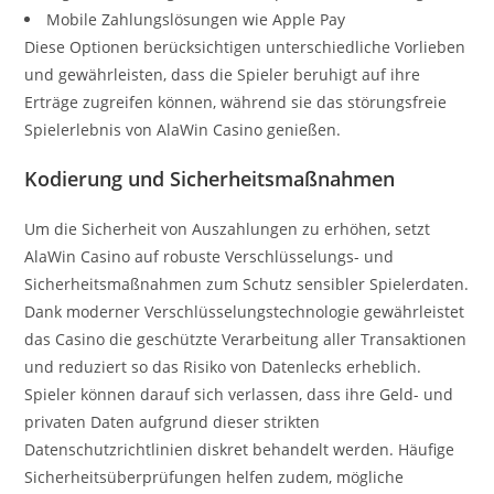
Mobile Zahlungslösungen wie Apple Pay
Diese Optionen berücksichtigen unterschiedliche Vorlieben
und gewährleisten, dass die Spieler beruhigt auf ihre
Erträge zugreifen können, während sie das störungsfreie
Spielerlebnis von AlaWin Casino genießen.
Kodierung und Sicherheitsmaßnahmen
Um die Sicherheit von Auszahlungen zu erhöhen, setzt
AlaWin Casino auf robuste Verschlüsselungs- und
Sicherheitsmaßnahmen zum Schutz sensibler Spielerdaten.
Dank moderner Verschlüsselungstechnologie gewährleistet
das Casino die geschützte Verarbeitung aller Transaktionen
und reduziert so das Risiko von Datenlecks erheblich.
Spieler können darauf sich verlassen, dass ihre Geld- und
privaten Daten aufgrund dieser strikten
Datenschutzrichtlinien diskret behandelt werden. Häufige
Sicherheitsüberprüfungen helfen zudem, mögliche