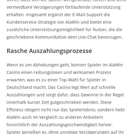
vermeidbare Verzögerungen fortlaufende Unterstützung
erhalten. Insgesamt ergänzt der E-Mail-Support die
Kundenservice-Strategie von AlaWin und bietet eine
zusätzliche Unterstützungsmöglichkeit für Nutzer, die die
geschriebene Kommunikation dem Live-Chat bevorzugen.
Rasche Auszahlungsprozesse
Wenn es um Abhebungen geht, können Spieler im AlaWin
Casino einen reibungslosen und wirksamen Prozess
erwarten, was es zu einer Top-Wahl für Spieler in
Deutschland macht. Das Casino legt Wert auf schnelle
Auszahlungen und sorgt dafür, dass Gewinne in der Regel
innerhalb kurzer Zeit gutgeschrieben werden. Diese
Effizienz steigert nicht nur das Spielerlebnis, sondern hebt
AlaWin auch im Vergleich zu anderen Anbietern
hinsichtlich der Auszahlungsgeschwindigkeit hervor.
Spieler genießen es, ohne unnötige Verzögerungen auf ihr