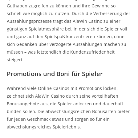
Guthaben zugreifen zu können und ihre Gewinne so
schnell wie möglich zu nutzen. Durch die Verbesserung der
Auszahlungsprozesse trägt das AlaWin Casino zu einer
günstigen Spielatmosphäre bei, in der sich die Spieler voll
und ganz auf den Spielspaß konzentrieren können, ohne
sich Gedanken über verzögerte Auszahlungen machen zu
müssen – was letztendlich die Kundenzufriedenheit
steigert.
Promotions und Boni für Spieler
Während viele Online-Casinos mit Promotions locken,
zeichnet sich AlaWin Casino durch seine vorteilhaften
Bonusangebote aus, die Spieler anlocken und dauerhaft
binden sollen. Die abwechslungsreichen Bonusarten bieten
für jeden Geschmack etwas und sorgen so für ein
abwechslungsreiches Spielerlebnis.