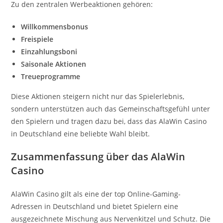
Zu den zentralen Werbeaktionen gehören:
Willkommensbonus
Freispiele
Einzahlungsboni
Saisonale Aktionen
Treueprogramme
Diese Aktionen steigern nicht nur das Spielerlebnis,
sondern unterstützen auch das Gemeinschaftsgefühl unter
den Spielern und tragen dazu bei, dass das AlaWin Casino
in Deutschland eine beliebte Wahl bleibt.
Zusammenfassung über das AlaWin
Casino
AlaWin Casino gilt als eine der top Online-Gaming-
Adressen in Deutschland und bietet Spielern eine
ausgezeichnete Mischung aus Nervenkitzel und Schutz. Die