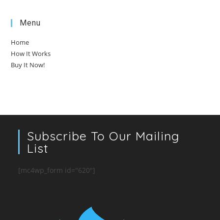
Menu
Home
How It Works
Buy It Now!
Subscribe To Our Mailing
List
[mc4wp_form id="620"]