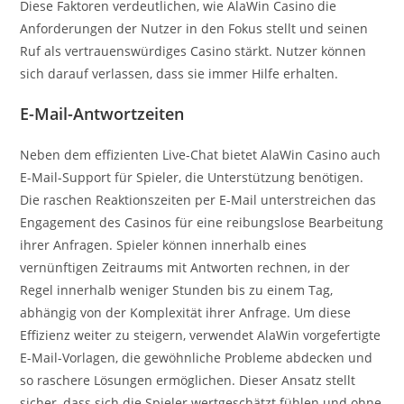
Diese Faktoren verdeutlichen, wie AlaWin Casino die
Anforderungen der Nutzer in den Fokus stellt und seinen
Ruf als vertrauenswürdiges Casino stärkt. Nutzer können
sich darauf verlassen, dass sie immer Hilfe erhalten.
E-Mail-Antwortzeiten
Neben dem effizienten Live-Chat bietet AlaWin Casino auch
E-Mail-Support für Spieler, die Unterstützung benötigen.
Die raschen Reaktionszeiten per E-Mail unterstreichen das
Engagement des Casinos für eine reibungslose Bearbeitung
ihrer Anfragen. Spieler können innerhalb eines
vernünftigen Zeitraums mit Antworten rechnen, in der
Regel innerhalb weniger Stunden bis zu einem Tag,
abhängig von der Komplexität ihrer Anfrage. Um diese
Effizienz weiter zu steigern, verwendet AlaWin vorgefertigte
E-Mail-Vorlagen, die gewöhnliche Probleme abdecken und
so raschere Lösungen ermöglichen. Dieser Ansatz stellt
sicher, dass sich die Spieler wertgeschätzt fühlen und ohne