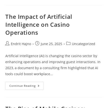
Of
Casino
Loyalty
Programs
The Impact of Artificial
Intelligence on Casino
Operations
Post
Post
Post
Endrit Hajno
June 25, 2025
Uncategorized
author:
published:
category:
Artificial Intelligence (AI) is changing the casino sector by
enhancing operations and improving guest interactions. In
2023, a document by a consulting firm highlighted that AI
tools could boost workplace…
The
Continue Reading
Impact
Of
Artificial
Intelligence
On
Casino