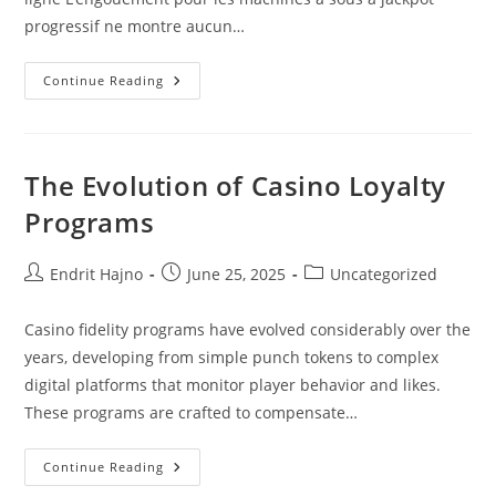
progressif ne montre aucun…
Stratégies
Continue Reading
Gagnantes
–
Transformer
Les
Jackpots
Progressifs
The Evolution of Casino Loyalty
En
Succès
Programs
Grâce
Aux
Promotions
De
Post
Post
Post
Endrit Hajno
June 25, 2025
Uncategorized
Bonus
author:
published:
category:
Des
Casinos
En
Casino fidelity programs have evolved considerably over the
Ligne
years, developing from simple punch tokens to complex
digital platforms that monitor player behavior and likes.
These programs are crafted to compensate…
The
Continue Reading
Evolution