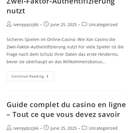
Zwei‑Faktor‑Authentifizierung
nutzt
Post
Post
Post
ivenyyqszj66
June 25, 2025
Uncategorized
author:
published:
category:
Sicheres Spielen im Online‑Casino: Wie Xon Casino die
Zwei‑Faktor‑Authentifizierung nutzt Für viele Spieler ist die
Frage nach dem Schutz ihrer Daten das erste Hindernis,
bevor sie überhaupt an das Willkommensbonus…
Sicheres
Continue Reading
Spielen
Im
Online‑Casino:
Wie
Xon
Casino
Guide complet du casino en ligne
Die
Zwei‑Faktor‑Authentifizierung
– Tout ce que vous devez savoir
Nutzt
Post
Post
Post
ivenyyqszj66
June 25, 2025
Uncategorized