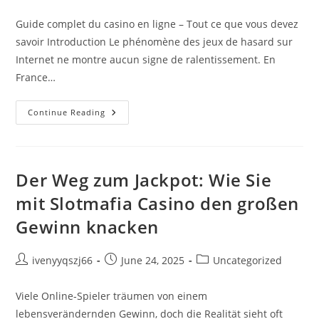
author:
published:
category:
Guide complet du casino en ligne – Tout ce que vous devez
savoir Introduction Le phénomène des jeux de hasard sur
Internet ne montre aucun signe de ralentissement. En
France…
Guide
Continue Reading
Complet
Du
Casino
En
Ligne
–
Der Weg zum Jackpot: Wie Sie
Tout
Ce
mit Slotmafia Casino den großen
Que
Vous
Gewinn knacken
Devez
Savoir
Post
Post
Post
ivenyyqszj66
June 24, 2025
Uncategorized
author:
published:
category:
Viele Online‑Spieler träumen von einem
lebensverändernden Gewinn, doch die Realität sieht oft