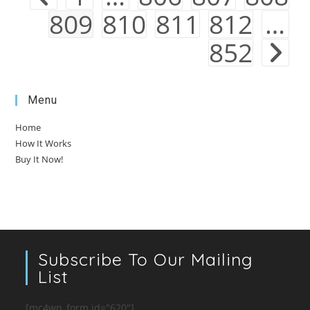
Que
809
810
811
812
…
Vous
Devez
Savoir
852
Go to th
Menu
Home
How It Works
Buy It Now!
Subscribe To Our Mailing
List
[mc4wp_form id="620"]