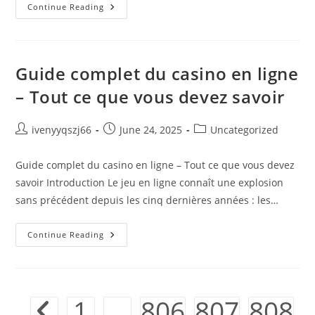
Celebrating
Continue Reading
Love:
Unique
Ideas
For
Personalizing
Your
Guide complet du casino en ligne
Marriage
Ceremony
– Tout ce que vous devez savoir
Post
Post
Post
ivenyyqszj66
June 24, 2025
Uncategorized
author:
published:
category:
Guide complet du casino en ligne – Tout ce que vous devez
savoir Introduction Le jeu en ligne connaît une explosion
sans précédent depuis les cinq dernières années : les…
Guide
Continue Reading
Complet
Du
Casino
En
Ligne
–
1
…
806
807
808
Tout
Go to the previous page
Ce